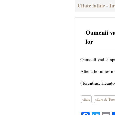
Citate latine - In
Oamenii vad
lor
Oamenii vad si apr
Aliena homines mel
(Terentius, Heaut
citate
citate de Tere