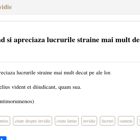
vidie
 si apreciaza lucrurile straine mai mult de
eciaza lucrurile straine mai mult decat pe ale lor.
ius vident et diiudicant, quam sua.
ontimorumenos)
ntius
citate despre invidie
citate latine
invidie
lucruri
oameni