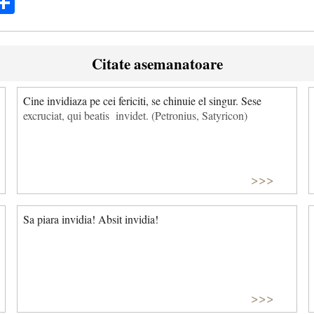
ok
ter
mail
Share
Citate asemanatoare
Cine invidiaza pe cei fericiti, se chinuie el singur. Sese
excruciat, qui beatis invidet. (Petronius, Satyricon)
>>>
Sa piara invidia! Absit invidia!
>>>