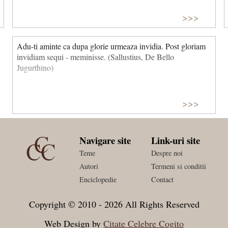
>>>
Adu-ti aminte ca dupa glorie urmeaza invidia. Post gloriam
invidiam sequi - meminisse. (Sallustius, De Bello
Jugurthino)
>>>
Navigare site
Link-uri site
Teme
Despre noi
Autori
Termeni si conditii
Enciclopedie
Contact
Copyright © 2010 - 2026 All Rights Reserved
Web Design by
Citate Celebre Cogito