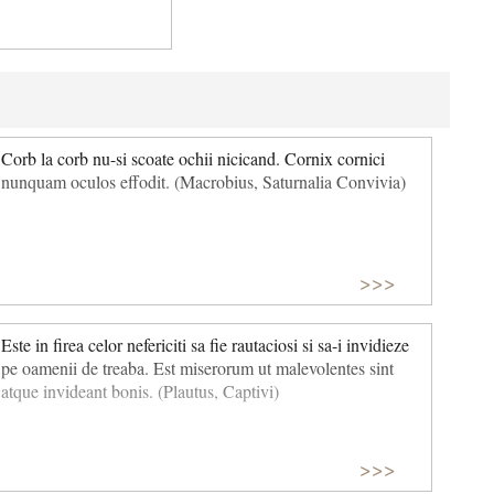
Corb la corb nu-si scoate ochii nicicand. Cornix cornici
nunquam oculos effodit. (Macrobius, Saturnalia Convivia)
>>>
Este in firea celor nefericiti sa fie rautaciosi si sa-i invidieze
pe oamenii de treaba. Est miserorum ut malevolentes sint
atque invideant bonis. (Plautus, Captivi)
>>>