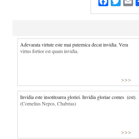
Facebo
Twit
E
Adevarata virtute este mai puternica decat invidia. Vera
virtus fortior est quam invidia.
>>>
Invidia este insotitoarea gloriei. Invidia gloriae comes (est).
(Cornelius Nepos, Chabrias)
>>>