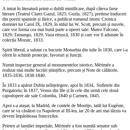
A intrat în literatură printr-o dublă mistificare, după câteva farse
literare (Teatrul Clarei Gazul, 1825; Guzla, 1827), pretinse traduceri
din poezii spaniole și ilirice, a publicat romanul istoric Cronica
domniei lui Carol IX, 1829, în stilul lui W. Scott, precum și nuvele,
care vor forma cea mai bună parte a operei sale: Mateo Falcone,
1829; Tamango, 1829; Vaza etruscă, 1830 și care vor fi adunate în
colecția Mozaic, 1833.
Spirit liberal, a salutat cu bucurie Monarhia din iulie în 1830, care i-a
oferit în schimb protecție, favoruri și funcții.
Numit inspector general al monumentelor istorice, Mérimée a
realizat mai multe lucrări științifice, precum și Note de călătorie,
1835-1836, 1838-1840.
În 1833 a apărut Dubla neînțelegere, apoi în 1834, Sufletele din
Purgatoriu; în 1837, Venus din Ille și în cele din urmă cele două
capodopere ale sale Colomba, 1840 și Carmen, 1845.
Apoi s-a atașat, la Madrid, de contele de Montijo, tatăl lui Eugénie,
care se va căsători cu Napoleon al III-lea, iar 20 de ani mai târziu va
deveni împărăteasa francezilor.
Prieten al familiei imperiale, Mérimée a fost numită senator sub