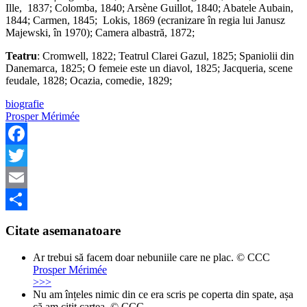
Ille, 1837; Colomba, 1840; Arsène Guillot, 1840; Abatele Aubain,
1844; Carmen, 1845; Lokis, 1869 (ecranizare în regia lui Janusz
Majewski, în 1970); Camera albastră, 1872;
Teatru
: Cromwell, 1822; Teatrul Clarei Gazul, 1825; Spaniolii din
Danemarca, 1825; O femeie este un diavol, 1825; Jacqueria, scene
feudale, 1828; Ocazia, comedie, 1829;
biografie
Prosper Mérimée
Facebook
Twitter
Email
Share
Citate asemanatoare
Ar trebui să facem doar nebuniile care ne plac. © CCC
Prosper Mérimée
>>>
Nu am înțeles nimic din ce era scris pe coperta din spate, așa
că am citit cartea. © CCC