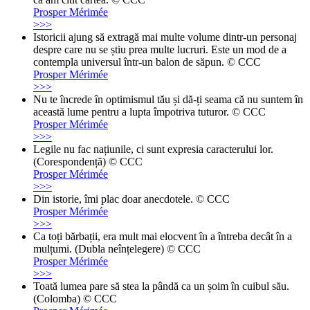
Prosper Mérimée
>>>
Istoricii ajung să extragă mai multe volume dintr-un personaj
despre care nu se știu prea multe lucruri. Este un mod de a
contempla universul într-un balon de săpun. © CCC
Prosper Mérimée
>>>
Nu te încrede în optimismul tău și dă-ți seama că nu suntem în
această lume pentru a lupta împotriva tuturor. © CCC
Prosper Mérimée
>>>
Legile nu fac națiunile, ci sunt expresia caracterului lor.
(Corespondență) © CCC
Prosper Mérimée
>>>
Din istorie, îmi plac doar anecdotele. © CCC
Prosper Mérimée
>>>
Ca toți bărbații, era mult mai elocvent în a întreba decât în ​​a
mulțumi. (Dubla neînțelegere) © CCC
Prosper Mérimée
>>>
Toată lumea pare să stea la pândă ca un șoim în cuibul său.
(Colomba) © CCC