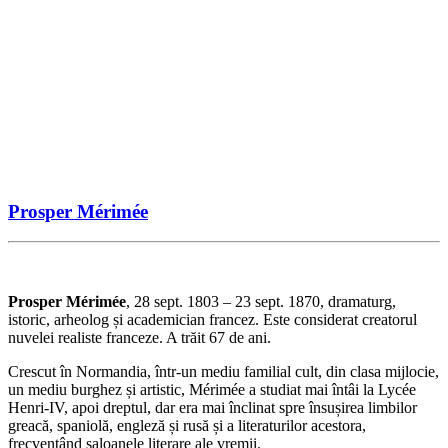
Prosper Mérimée
Prosper Mérimée
, 28 sept. 1803 – 23 sept. 1870, dramaturg,
istoric, arheolog și academician francez. Este considerat creatorul
nuvelei realiste franceze. A trăit 67 de ani.
Crescut în Normandia, într-un mediu familial cult, din clasa mijlocie,
un mediu burghez și artistic, Mérimée a studiat mai întâi la Lycée
Henri-IV, apoi dreptul, dar era mai înclinat spre însușirea limbilor
greacă, spaniolă, engleză și rusă și a literaturilor acestora,
frecventând saloanele literare ale vremii.