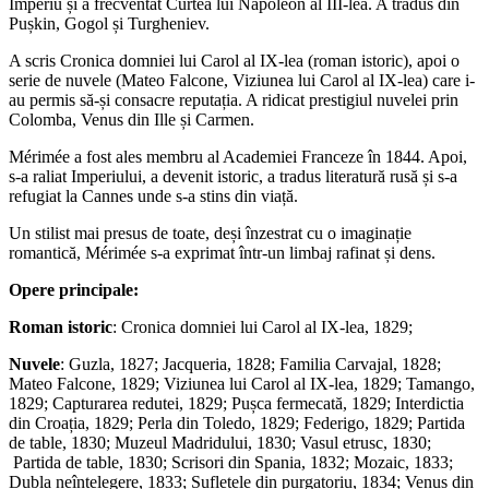
Imperiu și a frecventat Curtea lui Napoleon al III-lea. A tradus din
Pușkin, Gogol și Turgheniev.
A scris Cronica domniei lui Carol al IX-lea (roman istoric), apoi o
serie de nuvele (Mateo Falcone, Viziunea lui Carol al IX-lea) care i-
au permis să-și consacre reputația. A ridicat prestigiul nuvelei prin
Colomba, Venus din Ille și Carmen.
Mérimée a fost ales membru al Academiei Franceze în 1844. Apoi,
s-a raliat Imperiului, a devenit istoric, a tradus literatură rusă și s-a
refugiat la Cannes unde s-a stins din viață.
Un stilist mai presus de toate, deși înzestrat cu o imaginație
romantică, Mérimée s-a exprimat într-un limbaj rafinat și dens.
Opere principale:
Roman istoric
: Cronica domniei lui Carol al IX-lea, 1829;
Nuvele
: Guzla, 1827; Jacqueria, 1828; Familia Carvajal, 1828;
Mateo Falcone, 1829; Viziunea lui Carol al IX-lea, 1829; Tamango,
1829; Capturarea redutei, 1829; Pușca fermecată, 1829; Interdictia
din Croația, 1829; Perla din Toledo, 1829; Federigo, 1829; Partida
de table, 1830; Muzeul Madridului, 1830; Vasul etrusc, 1830;
Partida de table, 1830; Scrisori din Spania, 1832; Mozaic, 1833;
Dubla neînțelegere, 1833; Sufletele din purgatoriu, 1834; Venus din