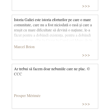
>>>
Istoria Galiei este istoria eforturilor pe care o mare
comunitate, care nu a fost niciodată o rasă și care a
reușit cu mare dificultate să devină o națiune, le-a
făcut pentru a dobândi existența, pentru a dobândi
personalitate. (De la Cezar la Carol cel Mare: de la
origini până în anul 1000) © CCC
Marcel Brion
>>>
Ar trebui să facem doar nebuniile care ne plac. ©
CCC
Prosper Mérimée
>>>