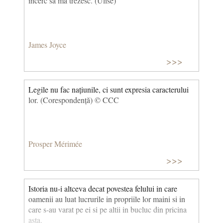
încerc să mă trezesc. (Ulise)
James Joyce
>>>
Legile nu fac națiunile, ci sunt expresia caracterului
lor. (Corespondență) © CCC
Prosper Mérimée
>>>
Istoria nu-i altceva decat povestea felului in care
oamenii au luat lucrurile in propriile lor maini si in
care s-au varat pe ei si pe altii in bucluc din pricina
asta.