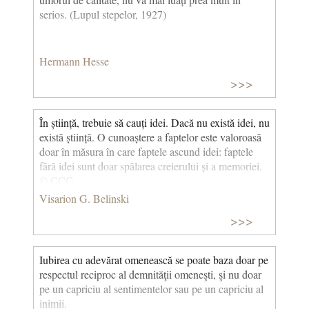
serios. (Lupul stepelor, 1927)
Hermann Hesse
>>>
În știință, trebuie să cauți idei. Dacă nu există idei, nu
există știință. O cunoaștere a faptelor este valoroasă
doar în măsura în care faptele ascund idei: faptele
fără idei sunt doar spălarea creierului și a memoriei.
© CCC
Visarion G. Belinski
>>>
Iubirea cu adevărat omenească se poate baza doar pe
respectul reciproc al demnităţii omeneşti, şi nu doar
pe un capriciu al sentimentelor sau pe un capriciu al
inimii.