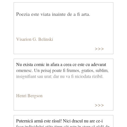
Poezia este viata inainte de a fi arta.
Visarion G. Belinski
>>>
Nu exista comic in afara a ceea ce este cu adevarat
omenesc. Un peisaj poate fi frumos, gratios, sublim,
insignifiant sau urat; dar nu va fi niciodata rizibil.
Henri Bergson
>>>
Puternică armă este râsul! Nici dracul nu are ce-i
face individului atâta timp cât este în stare să râdă de