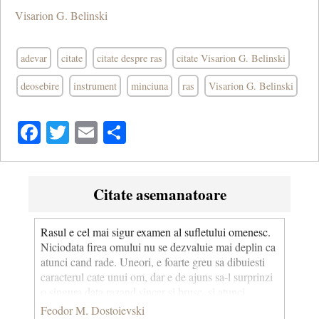
Visarion G. Belinski
adevar
citate
citate despre ras
citate Visarion G. Belinski
deosebire
instrument
minciuna
ras
Visarion G. Belinski
Facebook
Twitter
Email
Share
Citate asemanatoare
Rasul e cel mai sigur examen al sufletului omenesc.
Niciodata firea omului nu se dezvaluie mai deplin ca
atunci cand rade. Uneori, e foarte greu sa dibuiesti
caracterul cate unui om, dar e de ajuns sa-l surprinzi
o singura data razand sincer si brusc, si atunci
caracterul lui iti apare ca lumina zilei.
Feodor M. Dostoievski