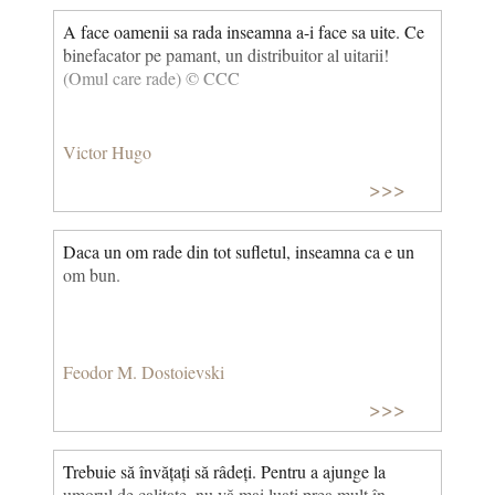
A face oamenii sa rada inseamna a-i face sa uite. Ce
binefacator pe pamant, un distribuitor al uitarii!
(Omul care rade) © CCC
Victor Hugo
>>>
Daca un om rade din tot sufletul, inseamna ca e un
om bun.
Feodor M. Dostoievski
>>>
Trebuie să învățați să râdeți. Pentru a ajunge la
umorul de calitate, nu vă mai luați prea mult în