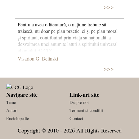
>>>
Pentru a avea o literatură, o naţiune trebuie să
trăiască, nu doar pe plan practic, ci şi pe plan moral
şi spiritual, contribuind prin viaţa sa naţională la
dezvoltarea unei anumite laturi a spiritului universal
al omului. © CCC
Visarion G. Belinski
>>>
Navigare site
Link-uri site
Teme
Despre noi
Autori
Termeni si conditii
Enciclopedie
Contact
Copyright © 2010 - 2026 All Rights Reserved