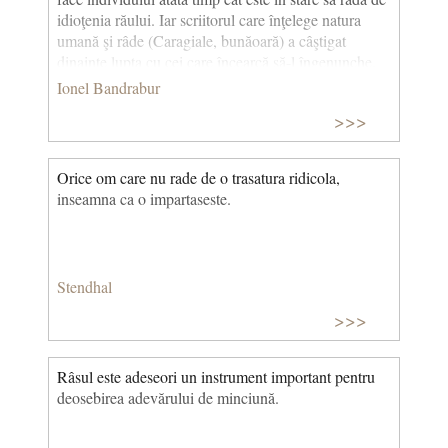
idioţenia răului. Iar scriitorul care înţelege natura
umană şi râde (Caragiale, bunăoară) a câştigat
dinainte lupta cu cei care încearcă să-l îngenunche.
(Voluptatea de a scrie)
Ionel Bandrabur
>>>
Orice om care nu rade de o trasatura ridicola,
inseamna ca o impartaseste.
Stendhal
>>>
Râsul este adeseori un instrument important pentru
deosebirea adevărului de minciună.