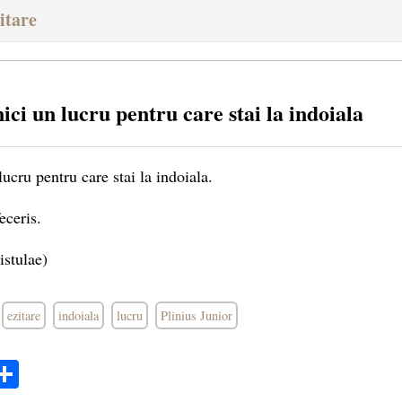
zitare
nici un lucru pentru care stai la indoiala
lucru pentru care stai la indoiala.
eceris.
istulae)
ezitare
indoiala
lucru
Plinius Junior
ok
ter
mail
Share