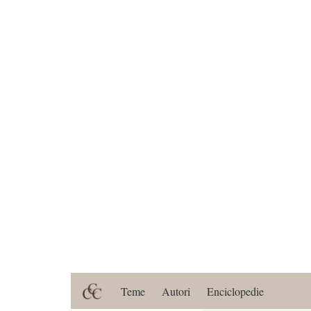
Teme
Autori
Enciclopedie