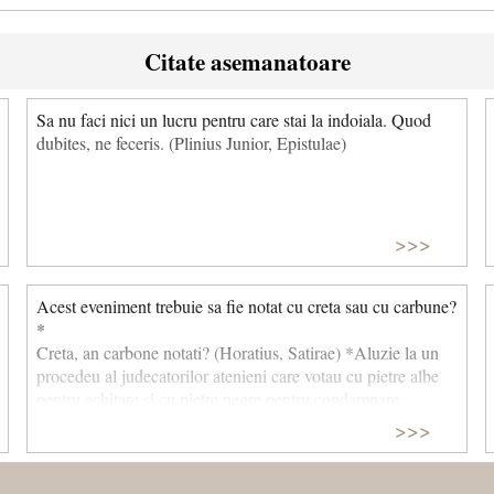
Citate asemanatoare
Sa nu faci nici un lucru pentru care stai la indoiala. Quod
dubites, ne feceris. (Plinius Junior, Epistulae)
>>>
Acest eveniment trebuie sa fie notat cu creta sau cu carbune?
*
Creta, an carbone notati? (Horatius, Satirae) *Aluzie la un
procedeu al judecatorilor atenieni care votau cu pietre albe
pentru achitare si cu pietre negre pentru condamnare.
>>>