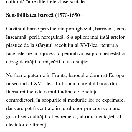
culturală între diferitele clase sociale.
Sensibilitatea barocă
(1570-1650)
Cuvântul baroc provine din portughezul „barroco”, care
înseamnă: perlă neregulată. S-a aplicat mai întâi artelor
plastice de la sfârșitul secolului al XVI-lea, pentru a
face referire la o judecată peiorativă asupra unei estetici
a iregularității, a mișcării, a ostentației.
Nu foarte puternic în Franța, barocul a dominat Europa
în secolul al XVII-lea. În Franța, curentul baroc din
literatură include o multitudine de tendințe
contradictorii în scopurile și modurile lor de exprimare,
dar care pot fi centrate în jurul unor principii comune:
gustul senzualității, al extremelor, al ornamentației, al
efectelor de limbaj.