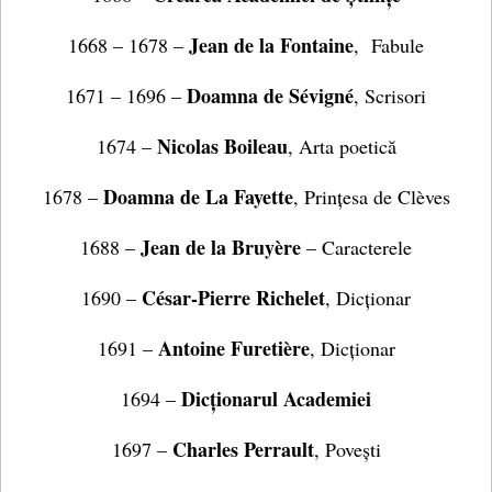
Jean de la Fontaine
1668 – 1678 –
, Fabule
Doamna de Sévigné
1671 – 1696 –
, Scrisori
Nicolas Boileau
1674 –
, Arta poetică
Doamna de La Fayette
1678 –
, Prințesa de Clèves
Jean de la Bruyère
1688 –
– Caracterele
César-Pierre Richelet
1690 –
, Dicționar
Antoine Furetière
1691 –
, Dicționar
Dicționarul Academiei
1694 –
Charles Perrault
1697 –
, Povești