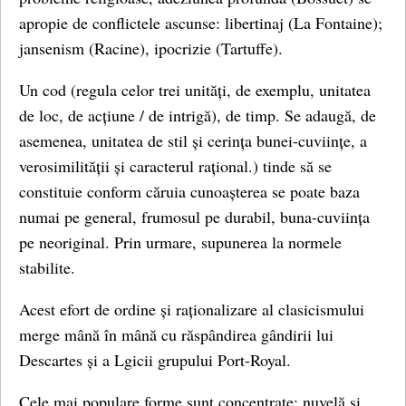
apropie de conflictele ascunse: libertinaj (La Fontaine);
jansenism (Racine), ipocrizie (Tartuffe).
Un cod (regula celor trei unități, de exemplu, unitatea
de loc, de acțiune / de intrigă), de timp. Se adaugă, de
asemenea, unitatea de stil și cerința bunei-cuviințe, a
verosimilității și caracterul rațional.) tinde să se
constituie conform căruia cunoașterea se poate baza
numai pe general, frumosul pe durabil, buna-cuviința
pe neoriginal. Prin urmare, supunerea la normele
stabilite.
Acest efort de ordine și raționalizare al clasicismului
merge mână în mână cu răspândirea gândirii lui
Descartes și a Lgicii grupului Port-Royal.
Cele mai populare forme sunt concentrate: nuvelă și