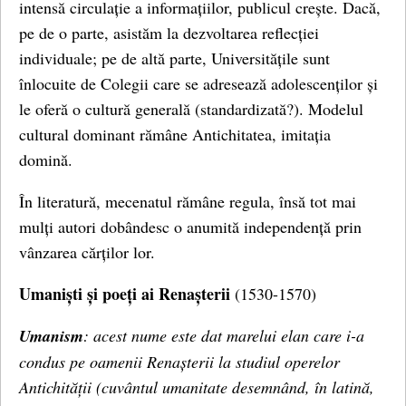
intensă circulație a informațiilor, publicul crește. Dacă,
pe de o parte, asistăm la dezvoltarea reflecției
individuale; pe de altă parte, Universitățile sunt
înlocuite de Colegii care se adresează adolescenților și
le oferă o cultură generală (standardizată?). Modelul
cultural dominant rămâne Antichitatea, imitația
domină.
În literatură, mecenatul rămâne regula, însă tot mai
mulți autori dobândesc o anumită independență prin
vânzarea cărților lor.
Umaniști și poeți ai Renașterii
(1530-1570)
Umanism
: acest nume este dat marelui elan care i-a
condus pe oamenii Renașterii la studiul operelor
Antichității (cuvântul umanitate desemnând, în latină,