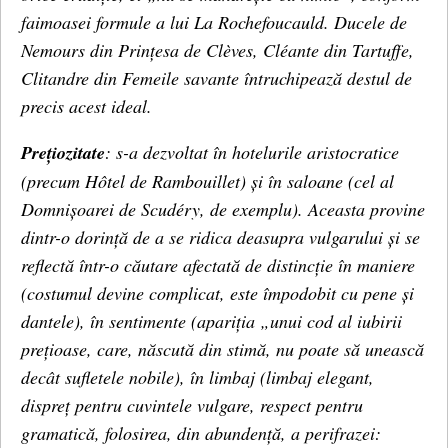
faimoasei formule a lui La Rochefoucauld. Ducele de
Nemours din Prințesa de Clèves, Cléante din Tartuffe,
Clitandre din Femeile savante întruchipează destul de
precis
acest ideal.
Prețiozitate
: s-a dezvoltat în hotelurile aristocratice
(precum Hôtel de Rambouillet) și în saloane (cel al
Domnișoarei de Scudéry, de exemplu). Aceasta provine
dintr-o dorință de a se ridica deasupra vulgarului și se
reflectă într-o căutare afectată de distincție în maniere
(costumul devine complicat, este împodobit cu pene și
dantele), în sentimente (apariția „unui cod al iubirii
prețioase, care, născută din stimă, nu poate să unească
decât sufletele nobile), în limbaj (limbaj elegant,
dispreț pentru cuvintele vulgare, respect pentru
gramatică, folosirea, din abundență, a perifrazei: