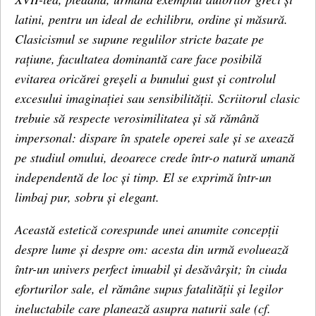
latini, pentru un ideal de echilibru, ordine și măsură.
Clasicismul se supune regulilor stricte bazate pe
rațiune, facultatea dominantă care face posibilă
evitarea oricărei greșeli a bunului gust și controlul
excesului imaginației sau sensibilității. Scriitorul clasic
trebuie să respecte verosimilitatea și să rămână
impersonal: dispare în spatele operei sale și se axează
pe
studiul omului, deoarece crede într-o natură umană
independentă de loc și timp. El se exprimă într-un
limbaj pur, sobru și elegant.
Această estetică corespunde unei anumite concepții
despre lume și despre om: acesta din urmă evoluează
într-un univers perfect imuabil și desăvârșit; în ciuda
eforturilor sale, el rămâne supus fatalității și legilor
ineluctabile care planează asupra naturii sale (cf.