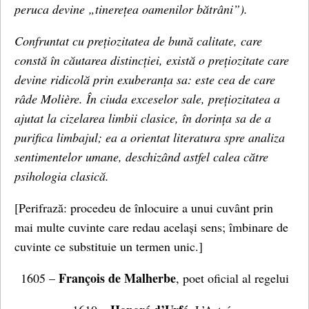
peruca devine „tinerețea oamenilor bătrâni”).
Confruntat cu prețiozitatea de bună calitate, care
constă în căutarea distincției, există o prețiozitate care
devine ridicolă prin exuberanța sa: este cea de care
râde Molière. În ciuda exceselor sale, prețiozitatea a
ajutat la cizelarea limbii clasice, în dorința sa de a
purifica limbajul; ea a orientat literatura spre analiza
sentimentelor umane, deschizând astfel calea către
psihologia clasică.
[Perifrază: procedeu de înlocuire a unui cuvânt prin
mai multe cuvinte care redau același sens; îmbinare de
cuvinte ce substituie un termen unic.]
François de Malherbe
1605 –
, poet oficial al regelui