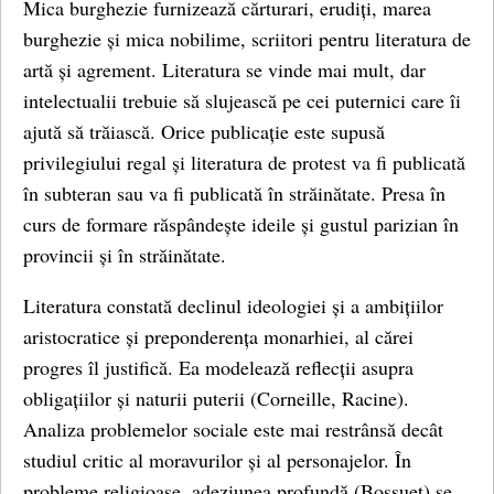
Mica burghezie furnizează cărturari, erudiți, marea
burghezie și mica nobilime, scriitori pentru literatura de
artă și agrement. Literatura se vinde mai mult, dar
intelectualii trebuie să slujească pe cei puternici care îi
ajută să trăiască. Orice publicație este supusă
privilegiului regal și literatura de protest va fi publicată
în subteran sau va fi publicată în străinătate. Presa în
curs de formare răspândește ideile și gustul parizian în
provincii și în străinătate.
Literatura constată declinul ideologiei și a ambițiilor
aristocratice și preponderența monarhiei, al cărei
progres îl justifică. Ea modelează reflecții asupra
obligațiilor și naturii puterii (Corneille, Racine).
Analiza problemelor sociale este mai restrânsă decât
studiul critic al moravurilor și al personajelor. În
probleme religioase, adeziunea profundă (Bossuet) se