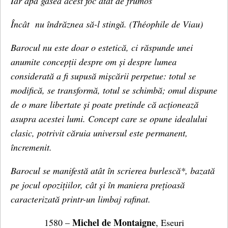
Iar apa găsea acest foc atât de frumos
Încât nu îndrăznea să-l stingă. (Théophile de Viau)
Barocul nu este doar o estetică, ci răspunde unei
anumite concepții despre om și despre lumea
considerată a fi supusă mișcării perpetue: totul se
modifică, se transformă, totul se schimbă; omul dispune
de o mare libertate și poate pretinde că acționează
asupra acestei lumi. Concept care se opune idealului
clasic, potrivit căruia universul este permanent,
încremenit.
Barocul se manifestă atât în ​​scrierea burlescă*, bazată
pe jocul opozițiilor, cât și în maniera prețioasă
caracterizată printr-un limbaj rafinat.
Michel de Montaigne
1580 –
, Eseuri