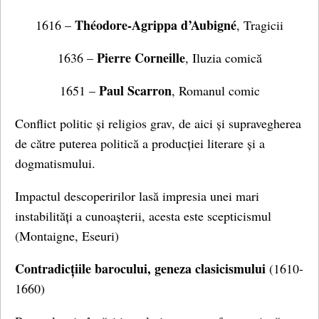
Théodore-Agrippa d’Aubigné
1616 –
, Tragicii
Pierre Corneille
1636 –
, Iluzia comică
Paul Scarron
1651 –
, Romanul comic
Conflict politic și religios grav, de aici și supravegherea
de către puterea politică a producției literare și a
dogmatismului.
Impactul descoperirilor lasă impresia unei mari
instabilități a cunoașterii, acesta este scepticismul
(Montaigne, Eseuri)
Contradicțiile barocului, geneza clasicismului
(1610-
1660)