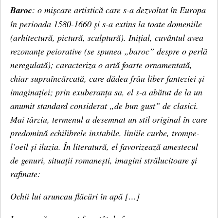
Baroc
: o mișcare artistică care s-a dezvoltat în Europa
în perioada 1580-1660 și s-a extins la toate domeniile
(arhitectură, pictură, sculptură). Inițial, cuvântul avea
rezonanțe peiorative (se spunea „baroc” despre o perlă
neregulată); caracteriza o artă foarte ornamentată,
chiar supraîncărcată, care dădea frâu liber fanteziei și
imaginației; prin exuberanța sa, el s-a abătut de la un
anumit standard considerat „de bun gust” de clasici.
Mai târziu, termenul a desemnat un stil original în care
predomină echilibrele instabile, liniile curbe, trompe-
l’oeil și iluzia. În literatură, el favorizează amestecul
de genuri, situații romanești, imagini strălucitoare și
rafinate:
Ochii lui aruncau flăcări în apă […]