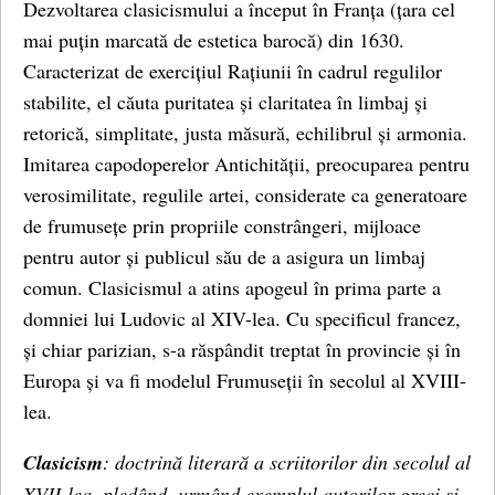
Dezvoltarea clasicismului a început în Franța (țara cel
mai puțin marcată de estetica barocă) din 1630.
Caracterizat de exercițiul Rațiunii în cadrul regulilor
stabilite, el căuta puritatea și claritatea în limbaj și
retorică, simplitate, justa măsură, echilibrul și armonia.
Imitarea capodoperelor Antichității, preocuparea pentru
verosimilitate, regulile artei, considerate ca generatoare
de frumusețe prin propriile constrângeri, mijloace
pentru autor și publicul său de a asigura un limbaj
comun. Clasicismul a atins apogeul în prima parte a
domniei lui Ludovic al XIV-lea. Cu specificul francez,
și chiar parizian, s-a răspândit treptat în provincie și în
Europa și va fi modelul Frumuseții în secolul al XVIII-
lea.
Clasicism
: doctrină literară a scriitorilor din secolul al
XVII-lea, pledând, urmând exemplul autorilor greci și