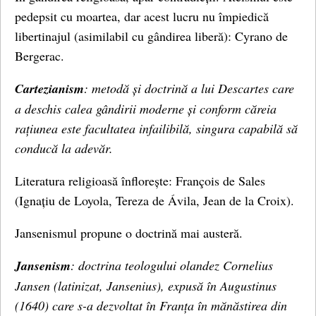
pedepsit cu moartea, dar acest lucru nu împiedică
libertinajul (asimilabil cu gândirea liberă): Cyrano de
Bergerac.
Cartezianism
: metodă și doctrină a lui Descartes care
a deschis calea gândirii moderne și conform căreia
rațiunea este facultatea infailibilă, singura capabilă să
conducă la adevăr.
Literatura religioasă înflorește: François de Sales
(Ignațiu de Loyola, Tereza de Ávila, Jean de la Croix).
Jansenismul propune o doctrină mai austeră.
Jansenism
: doctrina teologului olandez Cornelius
Jansen (latinizat, Jansenius), expusă în Augustinus
(1640) care s-a dezvoltat în Franța în mănăstirea din