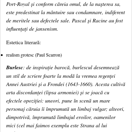
Port-Royal și conform căreia omul, de la nașterea sa,
este predestinat la mântuire sau condamnare, indiferent
de meritele sau defectele sale. Pascal și Racine au fost
influențați de jansenism.
Estetica literară:
realism grotesc (Paul Scarron)
Burlesc
: de inspirație barocă, burlescul desemnează
un stil de scriere foarte la modă la vremea regenței
Annei Austriei și a Frondei (1643-1660). Acesta cultivă
arta discordanței (lipsa armoniei) și se joacă cu
efectele opoziției: uneori, pune în scenă un mare
personaj căruia îi împrumută un limbaj vulgar; alteori,
dimpotrivă, împrumută limbajul eroilor, oamenilor
mici (cel mai faimos exemplu este Strana al lui