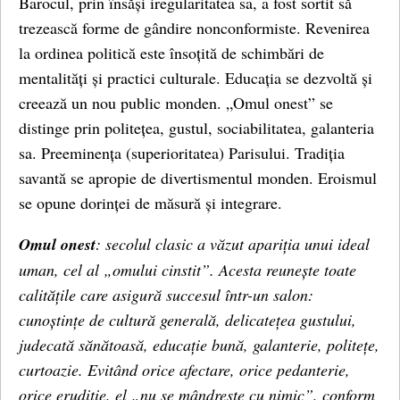
Barocul, prin însăși iregularitatea sa, a fost sortit să
trezească forme de gândire nonconformiste. Revenirea
la ordinea politică este însoțită de schimbări de
mentalități și practici culturale. Educația se dezvoltă și
creează un nou public monden. „Omul onest” se
distinge prin politețea, gustul, sociabilitatea, galanteria
sa. Preeminența (superioritatea) Parisului. Tradiția
savantă se apropie de divertismentul monden. Eroismul
se opune dorinței de măsură și integrare.
Omul onest
: secolul clasic a văzut apariția unui ideal
uman, cel al „omului cinstit”. Acesta reunește toate
calitățile care asigură succesul într-un salon:
cunoștințe de cultură generală, delicatețea gustului,
judecată sănătoasă, educație bună, galanterie, politețe,
curtoazie. Evitând orice afectare, orice pedanterie,
orice erudiție, el „nu se mândrește cu nimic”, conform