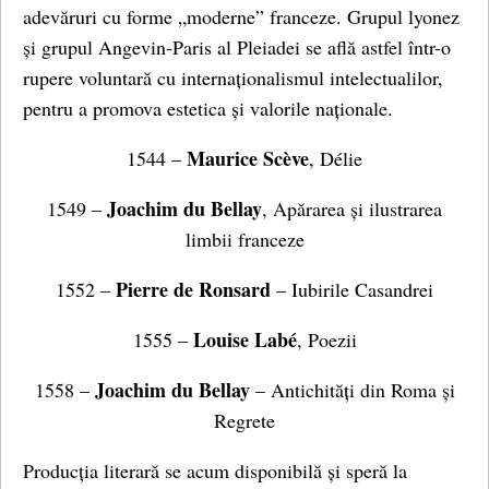
adevăruri cu forme „moderne” franceze. Grupul lyonez
și grupul Angevin-Paris al Pleiadei se află astfel într-o
rupere voluntară cu internaționalismul intelectualilor,
pentru a promova estetica și valorile naționale.
Maurice Scève
1544 –
, Délie
Joachim du Bellay
1549 –
, Apărarea și ilustrarea
limbii franceze
Pierre de Ronsard
1552 –
– Iubirile Casandrei
Louise Labé
1555 –
, Poezii
Joachim du Bellay
1558 –
– Antichități din Roma și
Regrete
Producția literară se acum disponibilă și speră la