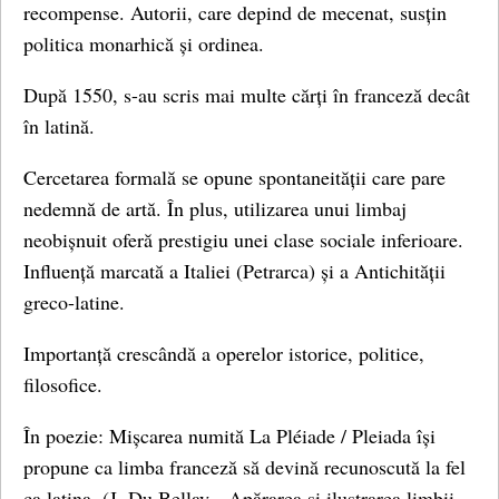
recompense. Autorii, care depind de mecenat, susțin
politica monarhică și ordinea.
După 1550, s-au scris mai multe cărți în franceză decât
în ​​latină.
Cercetarea formală se opune spontaneității care pare
nedemnă de artă. În plus, utilizarea unui limbaj
neobișnuit oferă prestigiu unei clase sociale inferioare.
Influență marcată a Italiei (Petrarca) și a Antichității
greco-latine.
Importanță crescândă a operelor istorice, politice,
filosofice.
În poezie: Mișcarea numită La Pléiade / Pleiada își
propune ca limba franceză să devină recunoscută la fel
ca latina. (J. Du Bellay, „Apărarea și ilustrarea limbii