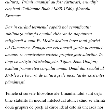
cultura). Primii umaniști au fost cărturari, eruudiți:
elenistul Guillaume Budé (1468-1540), filosoful
Erasmus.
Dar în curând termenul capătă noi semnificații:
subliniază măreția omului eliberat de stăpânirea
religioasă a unui Ev Mediu dedicat întru totul gloriei
lui Dumnezeu. Renașterea celebrează gloria persoanei
umane: se construiesc castele propice festivalurilor, în
timp ce artiștii (Michelangelo, Tițian, Jean Goujon)
exaltau frumusețea corpului uman. Omul din secolul al
XVI-lea se bucură de natură și de încântările existenței
pământești.
Temele și sursele filosofice ale Umanismului sunt deja
bine stabilite în mediul intelectual atunci când se afirmă
două grupuri de poeți al căror ideal este să unească noi