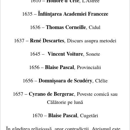
Honoré d’Urfé
1610 –
, L’Astrée
Înființarea Academiei Franceze
1635 –
Thomas Corneille
1636 –
, Cidul
René Descartes
1637 –
, Discurs asupra metodei
Vincent Voiture
1645 –
, Sonete
Blaise Pascal
1656 –
, Provincialii
Domnișoara de Scudéry
1656 –
, Clélie
Cyrano de Bergerac
1657 –
, Poveste comică sau
Călătorie pe lună
Blaise Pascal
1670 –
, Cugetări
În gândirea religioasă, apar contradicții. Ateismul este