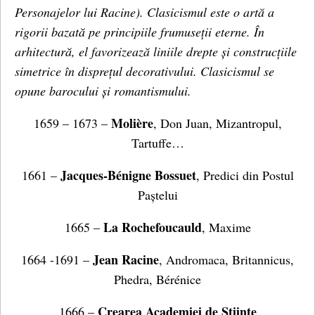
Personajelor lui Racine). Clasicismul este o artă a
rigorii bazată pe principiile frumuseții eterne. În
arhitectură, el favorizează liniile drepte și construcțiile
simetrice în disprețul decorativului. Clasicismul se
opune barocului și romantismului.
Molière
1659 – 1673 –
, Don Juan, Mizantropul,
Tartuffe…
Jacques-Bénigne Bossuet
1661 –
, Predici din Postul
Paștelui
La Rochefoucauld
1665 –
, Maxime
Jean Racine
1664 -1691 –
, Andromaca, Britannicus,
Phedra, Bérénice
Crearea Academiei de Științe
1666 –