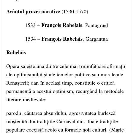
Avântul prozei narative
(1530-1570)
François Rabelais
1533 –
, Pantagruel
François Rabelais
1534 –
, Gargantua
Rabelais
Opera sa este una dintre cele mai triumfătoare afirmații
ale optimismului și ale temelor politice sau morale ale
Renașterii; dar, în același timp, constituie o critică
permanentă a acestui optimism, recurgând la metodele
literare medievale:
parodii, căutarea absurdului, agresivitatea burlescă
moștenită din tradițiile Carnavalului. Toate tradițiile
populare coexistă acolo cu formele noii culturi. (Marie-