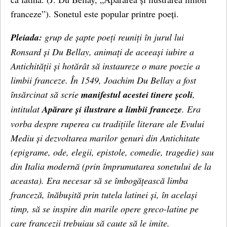
franceze”). Sonetul este popular printre poeți.
Pleiada:
grup de șapte poeți reuniți în jurul lui
Ronsard și Du Bellay, animați de aceeași iubire a
Antichității și hotărât să instaureze o mare poezie a
limbii franceze. În 1549, Joachim Du Bellay a fost
însărcinat să scrie
manifestul acestei tinere școli
,
intitulat
Apărare și ilustrare a limbii franceze
. Era
vorba despre ruperea cu tradițiile literare ale Evului
Mediu și dezvoltarea marilor genuri din Antichitate
(epigrame, ode, elegii, epistole, comedie, tragedie) sau
din Italia modernă (prin împrumutarea sonetului de la
aceasta). Era necesar să se îmbogățească limba
franceză, înăbușită prin tutela latinei și, în același
timp, să se inspire din marile opere greco-latine pe
care francezii trebuiau să caute să le imite.