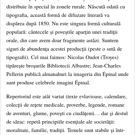
distribuie în special în zonele rurale. Născută odată cu
tipografia, această formă de difuzare literară va
dispărea după 1850. Nu este singura formă culturală
populară: cântecele și poveștile aparțin unei tradiții
orale, din care avem doar fragmente astăzi. Suntem
siguri de abundența acestei producții (peste o sută de
tipografii). Cel mai faimos: Nicolas Oudot (Troyes)
tipărește broșurile Bibliotecii Albastre; Jean-Charles
Pellerin publică almanahuri la imageria din Épinal unde
sunt produse celebrele imagini Épinal.
Repertoriul este atât variat (texte evlavioase, calendare,
colecții de rețete medicale, proverbe, legende, romane
de aventuri, glume, povești cu ciudățenii… dar și destul
de sărac: repetă principiile esențiale ale societății:
moralitate, familie, tradiții. Temele sunt stabile și într-