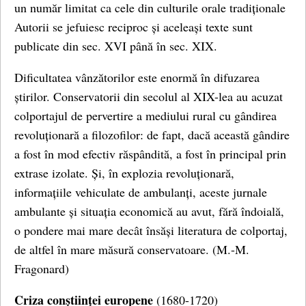
un număr limitat ca cele din culturile orale tradiționale
Autorii se jefuiesc reciproc și aceleași texte sunt
publicate din sec. XVI până în sec. XIX.
Dificultatea vânzătorilor este enormă în difuzarea
știrilor. Conservatorii din secolul al XIX-lea au acuzat
colportajul de pervertire a mediului rural cu gândirea
revoluționară a filozofilor: de fapt, dacă această gândire
a fost în mod efectiv răspândită, a fost în principal prin
extrase izolate. Și, în explozia revoluționară,
informațiile vehiculate de ambulanți, aceste jurnale
ambulante și situația economică au avut, fără îndoială,
o pondere mai mare decât însăși literatura de colportaj,
de altfel în mare măsură conservatoare. (M.-M.
Fragonard)
Criza conștiinței europene
(1680-1720)