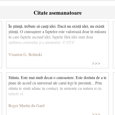
Citate asemanatoare
În știință, trebuie să cauți idei. Dacă nu există idei, nu există
știință. O cunoaștere a faptelor este valoroasă doar în măsura
în care faptele ascund idei: faptele fără idei sunt doar
spălarea creierului și a memoriei. © CCC
Visarion G. Belinski
>>>
Stiinta. Este mai mult decat o cunoastere. Este dorinta de a te
pune de acord cu universul ale carui legi le presimti…Prin
stiinta te simti adanc in contact, in armonie cu natura si cu
tainele ei.
Roger Martin du Gard
>>>