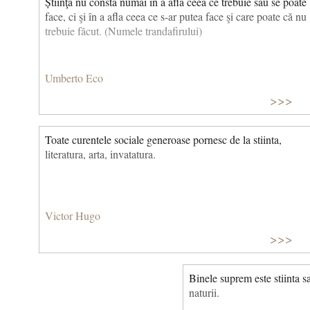
Știinţa nu constă numai în a afla ceea ce trebuie sau se poate
face, ci şi în a afla ceea ce s-ar putea face şi care poate că nu
trebuie făcut. (Numele trandafirului)
Umberto Eco
>>>
Toate curentele sociale generoase pornesc de la stiinta,
literatura, arta, invatatura.
Victor Hugo
>>>
Binele suprem este stiinta 
naturii.