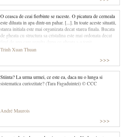
O ceasca de ceai fierbinte se raceste. O picatura de cerneala
este diluata in apa dintr-un pahar. [...]. In toate aceste situatii,
starea initiala este mai organizata decat starea finala. Bucata
de gheata cu structura sa cristalina este mai ordonata decat
firul de apa care rezulta dupa ce gheata s-a topit.
Organizarea frumoasei catedrale gotice este mult superioara
Trinh Xuan Thuan
celei a gramezii de piatra informa din care a devenit.
>>>
Continutul de informatie scade. Am nevoie de mai multe
cuvinte pentru a descrie catedrala decat gramada de pietre.
(Melodia secreta) © CCC
Stiinta? La urma urmei, ce este ea, daca nu o lunga si
sistematica curiozitate? (Tara Fagaduintei) © CCC
André Maurois
>>>