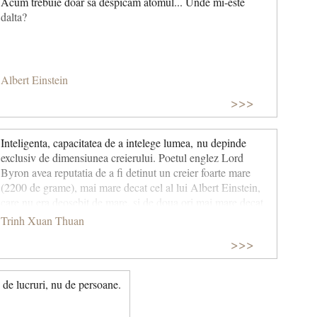
Acum trebuie doar sa despicam atomul... Unde mi-este
dalta?
Albert Einstein
>>>
Inteligenta, capacitatea de a intelege lumea, nu depinde
exclusiv de dimensiunea creierului. Poetul englez Lord
Byron avea reputatia de a fi detinut un creier foarte mare
(2200 de grame), mai mare decat cel al lui Albert Einstein,
care nu era deosebit de mare, si de doua ori mai mare decat
cel al lui Anatole France ( 1100 de grame)! Desi a fost foarte
Trinh Xuan Thuan
talentat, ar fi absurd sa spunem ca Byron a fost mai inteligent
>>>
decat Einstein si de doua ori mai sclipitor decat Anatole
France. Creierul femeilor este, in medie, mai putin
voluminos (150 de centimetri cubi) decat al barbatilor, iar
ți de lucruri, nu de persoane.
creierul unui oriental este, in medie, putin mai mare decat cel
al unui occidental. Cu toate acestea, nici o diferenta nu a fost