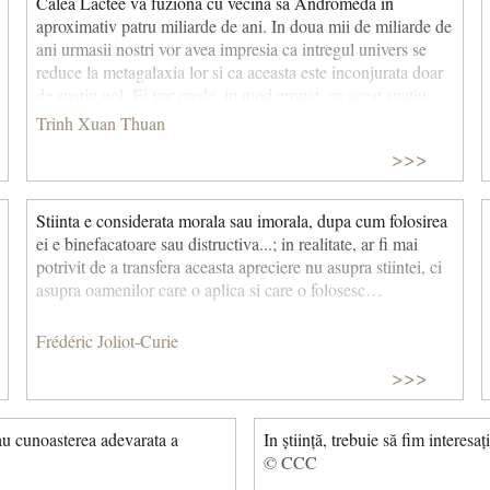
Calea Lactee va fuziona cu vecina sa Andromeda in
aproximativ patru miliarde de ani. In doua mii de miliarde de
ani urmasii nostri vor avea impresia ca intregul univers se
reduce la metagalaxia lor si ca aceasta este inconjurata doar
de spatiu gol. Ei vor crede, in mod eronat, ca acest spatiu
este static, pentru ca in lipsa galaxiei din afara metagalaxiei,
Trinh Xuan Thuan
nu vor dispune de nici un reper pentru a masura expansiunea
>>>
universului, ca sa nu mai vorbim de miscarea sa accelerata!
(Plenitudinea vidului) © CCC
Stiinta e considerata morala sau imorala, dupa cum folosirea
ei e binefacatoare sau distructiva...; in realitate, ar fi mai
potrivit de a transfera aceasta apreciere nu asupra stiintei, ci
asupra oamenilor care o aplica si care o folosesc…
Frédéric Joliot-Curie
>>>
sau cunoasterea adevarata a
In știință, trebuie să fim interesa
© CCC