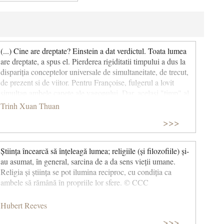
(...) Cine are dreptate? Einstein a dat verdictul. Toata lumea
are dreptate, a spus el. Pierderea rigiditatii timpului a dus la
dispariția conceptelor universale de simultaneitate, de trecut,
de prezent si de viitor. Pentru Françoise, fulgerul a lovit
simultan ambele capete ale vagonului. Dar, acelasi "timp" al
lui Françoise nu este acelasi timp cu al lui Paul și Barbara
Trinh Xuan Thuan
care sunt in miscare in raport cu ea (in sens invers). Daca
>>>
Françoise defineste momentul in care fulgerul loveste partea
din față a vagonului ca "prezentul" ei, ea vede, de asemenea,
fulgerul lovind si partea din spate in ceea ce este "prezentul"
Știința încearcă să înțeleagă lumea; religiile (și filozofiile) și-
ei, dar Paul vede fulgerul lovind partea din spate mai tarziu,
au asumat, în general, sarcina de a da sens vieții umane.
adică in "viitorul" lui Françoise, in timp ce Barbara il vede in
Religia și știința se pot ilumina reciproc, cu condiția ca
trecutul lui "Francoise. (...) (Melodia secreta) © CCC
ambele să rămână în propriile lor sfere. © CCC
Hubert Reeves
>>>