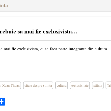
inta
trebuie sa mai fie exclusivista…
sa mai fie exclusivista, ci sa faca parte integranta din cultura.
inh Xuan Thuan
citate despre stiinta
cultura
exclusivitate
stiinta
Tr
ok
ter
mail
Share