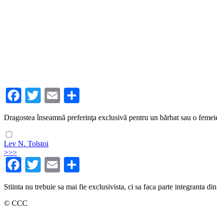
Facebook
Twitter
Email
Share
Dragostea înseamnă preferinţa exclusivă pentru un bărbat sau o femeie 
Lev N. Tolstoi
>>>
Facebook
Twitter
Email
Share
Stiinta nu trebuie sa mai fie exclusivista, ci sa faca parte integranta din
© CCC