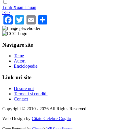
Trinh Xuan Thuan
>>>
Facebook
Twitter
Email
Share
Navigare site
Teme
Autori
Enciclopedie
Link-uri site
Despre noi
Termeni si conditii
Contact
Copyright © 2010 - 2026 All Rights Reserved
Web Design by
Citate Celebre Cogito
Copy Protected by
Chetan
's
WP-CopyProtect
.