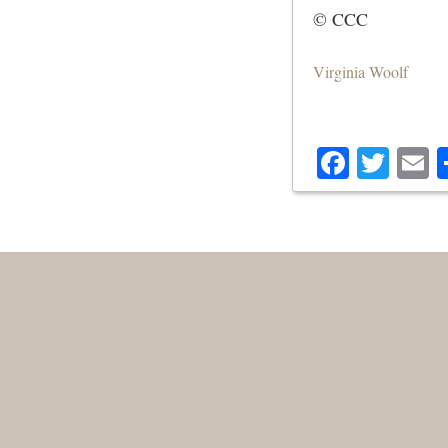
© CCC
Virginia Woolf
Facebo
Twit
E