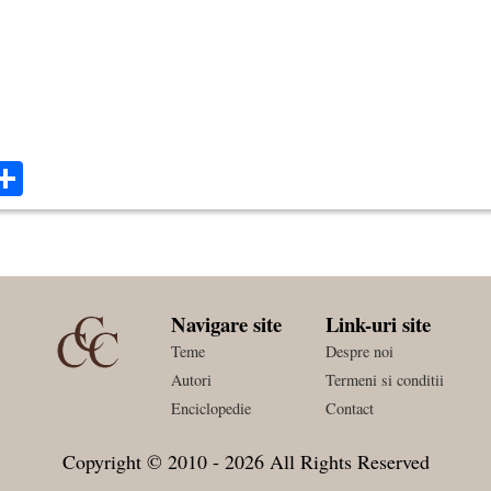
ok
ter
mail
Share
Navigare site
Link-uri site
Teme
Despre noi
Autori
Termeni si conditii
Enciclopedie
Contact
Copyright © 2010 - 2026 All Rights Reserved