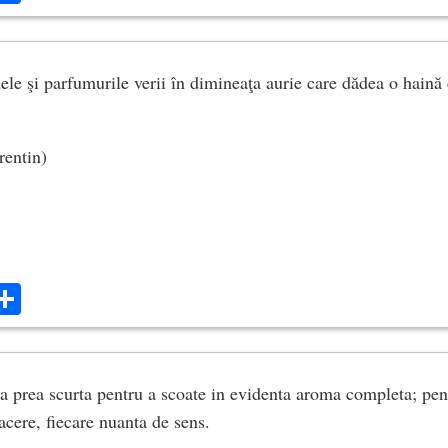
le şi parfumurile verii în dimineaţa aurie care dădea o haină d
rentin)
ok
ter
mail
Share
ra prea scurta pentru a scoate in evidenta aroma completa; pen
acere, fiecare nuanta de sens.