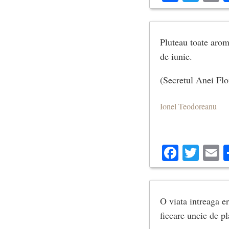
Pluteau toate arome
de iunie.
(Secretul Anei Flo
Ionel Teodoreanu
Facebo
Twit
E
O viata intreaga e
fiecare uncie de pl