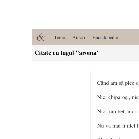
Teme
Autori
Enciclopedie
Citate cu tagul "aroma"
Când am să plec di
Nici chiparoși, nic
Nici zâmbet, nici tr
Nu va mai fi nici 