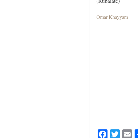
(Rubaiate)
Omar Khayyam
Facebo
Twit
E