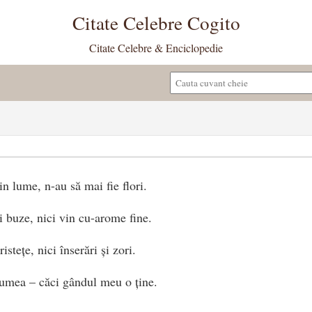
Citate Celebre Cogito
Citate Celebre & Enciclopedie
n lume, n-au să mai fie flori.
i buze, nici vin cu-arome fine.
istețe, nici înserări și zori.
lumea – căci gândul meu o ține.