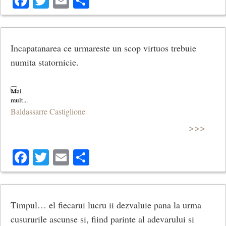
Facebook
Twitter
Email
Share
Incapatanarea ce urmareste un scop virtuos trebuie
numita statornicie.
Baldassarre Castiglione
>>>
Facebook
Twitter
Email
Share
Timpul… el fiecarui lucru ii dezvaluie pana la urma
cusururile ascunse si, fiind parinte al adevarului si