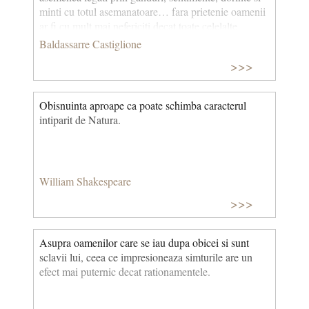
minti cu totul asemanatoare… fara prietenie oamenii
ar fi cu mult mai nefericiti decat toate celelalte
animale de pe fata pamantului.
Baldassarre Castiglione
>>>
Obisnuinta aproape ca poate schimba caracterul
intiparit de Natura.
William Shakespeare
>>>
Asupra oamenilor care se iau dupa obicei si sunt
sclavii lui, ceea ce impresioneaza simturile are un
efect mai puternic decat rationamentele.