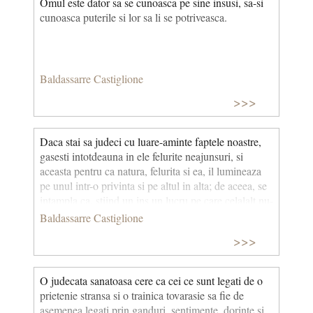
Omul este dator sa se cunoasca pe sine insusi, sa-si
cunoasca puterile si lor sa li se potriveasca.
Baldassarre Castiglione
>>>
Daca stai sa judeci cu luare-aminte faptele noastre,
gasesti intotdeauna in ele felurite neajunsuri, si
aceasta pentru ca natura, felurita si ea, il lumineaza
pe unul intr-o privinta si pe altul in alta; de aceea, se
intampla ca, stiind un ins un lucru pe care celalalt nu-
l stie si necunoscand ce anume are de gand celalalt,
Baldassarre Castiglione
fiecare isi da seama cu usurinta de greseala
>>>
semenului sau, dar nu de a sa, si tuturor ni se pare ca
suntem foarte intelepti, si poate mai mult tocmai in
acele lucruri in care ne vadim mai nebuni.
O judecata sanatoasa cere ca cei ce sunt legati de o
prie­tenie stransa si o trainica tovarasie sa fie de
asemenea legati prin ganduri, sentimente, dorinte si