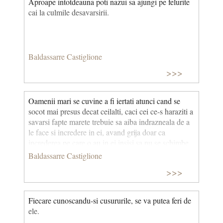
Aproape intotdeauna poti nazui sa ajungi pe felurite
cai la culmile desavarsirii.
Baldassarre Castiglione
>>>
Oamenii mari se cuvine a fi iertati atunci cand se
socot mai presus decat ceilalti, caci cei ce-s haraziti a
savarsi fapte marete trebuie sa aiba indrazneala de a
le face si incredere in ei, avand grija doar ca
increderea pe care o au in ei insisi sa nu se schimbe
in cutezanta.
Baldassarre Castiglione
>>>
Fiecare cunoscandu-si cusururile, se va putea feri de
ele.