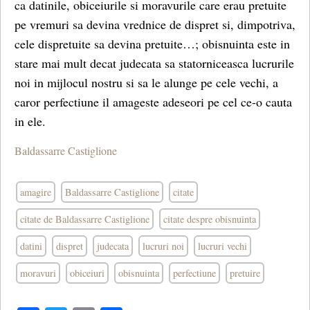
ca datinile, obiceiurile si moravurile care erau pretuite
pe vremuri sa devina vrednice de dispret si, dimpotriva,
cele dispretuite sa devina pretuite…; obisnuinta este in
stare mai mult decat judecata sa statorniceasca lucrurile
noi in mijlocul nostru si sa le alunge pe cele vechi, a
caror perfectiune il amageste adeseori pe cel ce-o cauta
in ele.
Baldassarre Castiglione
amagire
Baldassarre Castiglione
citate
citate de Baldassarre Castiglione
citate despre obisnuinta
datini
dispret
judecata
lucruri noi
lucruri vechi
moravuri
obiceiuri
obisnuinta
perfectiune
pretuire