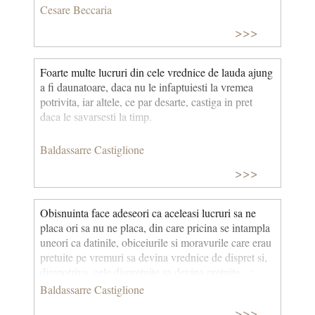
Cesare Beccaria
>>>
Foarte multe lucruri din cele vrednice de lauda ajung
a fi daunatoare, daca nu le infaptuiesti la vremea
potrivita, iar altele, ce par desarte, castiga in pret
daca le savarsesti la timp.
Baldassarre Castiglione
>>>
Obisnuinta face adeseori ca aceleasi lucruri sa ne
placa ori sa nu ne placa, din care pricina se intampla
uneori ca datinile, obiceiurile si moravurile care erau
pretuite pe vremuri sa devina vrednice de dispret si,
dimpotriva, cele dispretuite sa devina pretuite…;
obisnuinta este in stare mai mult decat judecata sa
Baldassarre Castiglione
statorniceasca lucrurile noi in mijlocul nostru si sa le
>>>