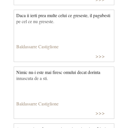
alunge pe cele vechi, a caror perfectiune il amageste
adeseori pe cel ce-o cauta in ele.
Daca ii ierti prea multe celui ce greseste, il pagubesti
pe cel ce nu greseste.
Baldassarre Castiglione
>>>
Nimic nu-i este mai firesc omului decat dorinta
innascuta de a sti.
Baldassarre Castiglione
>>>