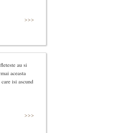
>>>
fleteste au si
ocmai aceasta
 care isi ascund
>>>