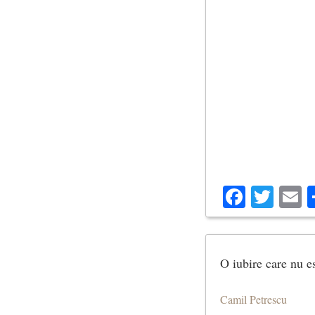
Facebo
Twit
E
O iubire care nu e
Camil Petrescu