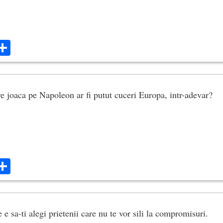
ok
ter
mail
Share
are joaca pe Napoleon ar fi putut cuceri Europa, intr-adevar?
ok
ter
mail
Share
e sa-ti alegi prietenii care nu te vor sili la compromisuri.