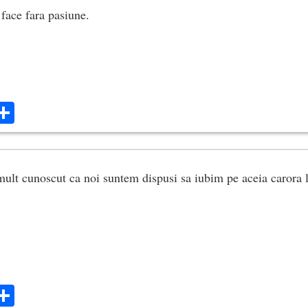
face fara pasiune.
ok
ter
mail
Share
ult cunoscut ca noi suntem dispusi sa iubim pe aceia carora l
ok
ter
mail
Share