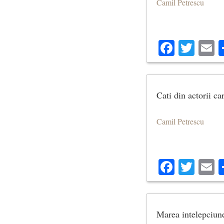
Camil Petrescu
Facebo
Twit
E
Cati din actorii c
Camil Petrescu
Facebo
Twit
E
Marea intelepciune 