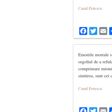
Camil Petrescu
Facebo
Twit
E
Emotiile mortale su
orgoliul de a reful
comprimare mistuie
simtirea, sunt cei 
Camil Petrescu
Facebo
Twit
E