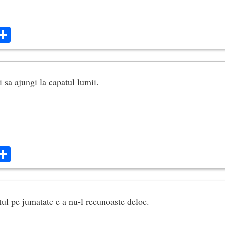
ok
ter
mail
Share
ti sa ajungi la capatul lumii.
ok
ter
mail
Share
ul pe jumatate e a nu-l recunoaste deloc.