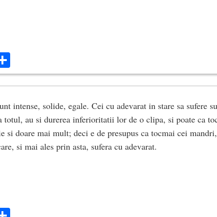
ok
ter
mail
Share
nt intense, solide, egale. Cei cu adevarat in stare sa sufere su
a totul, au si durerea inferioritatii lor de o clipa, si poate ca t
 si doare mai mult; deci e de presupus ca tocmai cei mandri,
care, si mai ales prin asta, sufera cu adevarat.
ok
ter
mail
Share