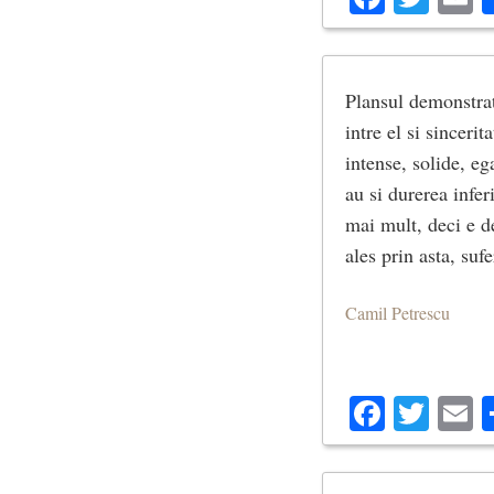
Plansul demonstrat
intre el si sinceri
intense, solide, eg
au si durerea infer
mai mult, deci e d
ales prin asta, suf
Camil Petrescu
Facebo
Twit
E