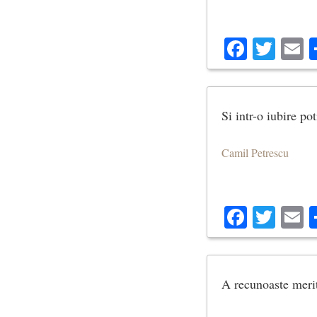
Facebo
Twit
E
Si intr-o iubire po
Camil Petrescu
Facebo
Twit
E
A recunoaste merit