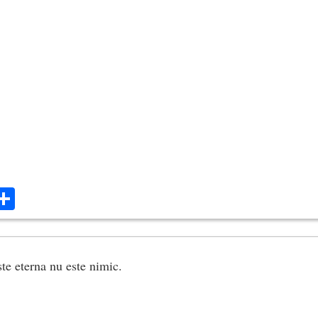
ok
ter
mail
Share
ste eterna nu este nimic.