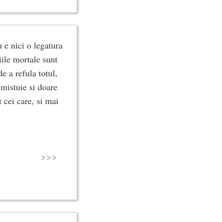
 e nici o legatura
iile mortale sunt
de a refula totul,
 mistuie si doare
 cei care, si mai
>>>