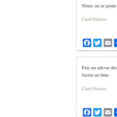
Nimic nu se poate 
Camil Petrescu
Facebo
Twit
E
Este un adevar dem
facem un bine.
Camil Petrescu
Facebo
Twit
E