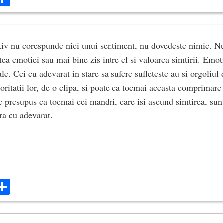
iv nu corespunde nici unui sentiment, nu dovedeste nimic. Nu
tatea emotiei sau mai bine zis intre el si valoarea simtirii. Emot
ale. Cei cu adevarat in stare sa sufere sufleteste au si orgoliul 
ioritatii lor, de o clipa, si poate ca tocmai aceasta comprimare
e presupus ca tocmai cei mandri, care isi ascund simtirea, sunt
era cu adevarat.
ok
ter
mail
Share