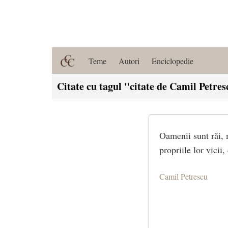
Teme
Autori
Enciclopedie
Citate cu tagul "citate de Camil Petre
Oamenii sunt răi, 
propriile lor vicii
Camil Petrescu