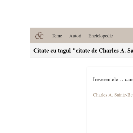
Teme
Autori
Enciclopedie
Citate cu tagul "citate de Charles A. 
Ireverentele… cand 
Charles A. Sainte-B