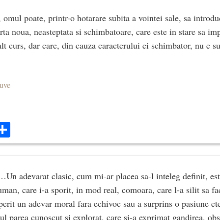
 omul poate, printr-o hotarare subita a vointei sale, sa introd
rta noua, neasteptata si schimbatoare, care este in stare sa i
t curs, dar care, din cauza caracterului ei schimbator, nu e su
euve
ok
ter
mail
Share
…Un adevarat clasic, cum mi-ar placea sa-l inteleg definit, est
uman, care i-a sporit, in mod real, comoara, care l-a silit sa f
perit un adevar moral fara echivoc sau a surprins o pasiune et
tul parea cunoscut si explorat, care si-a exprimat gandirea, ob