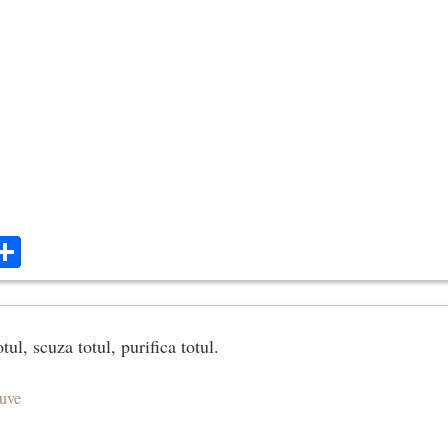
ok
ter
mail
Share
tul, scuza totul, purifica totul.
euve