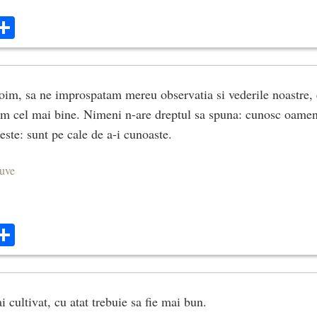
ok
ter
mail
Share
oim, sa ne improspatam mereu observatia si vederile noastre, 
em cel mai bine. Nimeni n-are dreptul sa spuna: cunosc oamen
este: sunt pe cale de a-i cunoaste.
euve
ok
ter
mail
Share
 cultivat, cu atat trebuie sa fie mai bun.