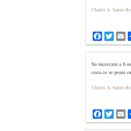
Charles A. Sainte-B
Facebo
Twit
E
Sa incercam a fi no
ceea ce se poate o
Charles A. Sainte-B
Facebo
Twit
E