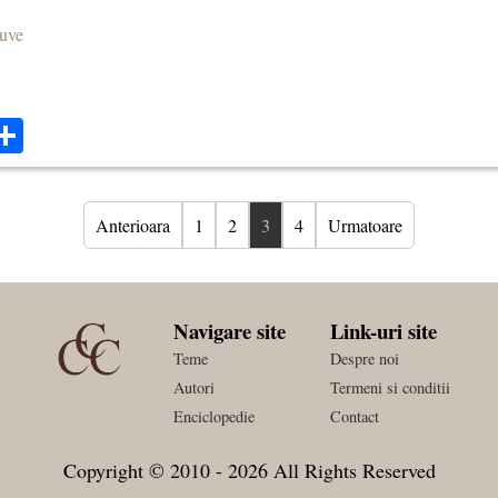
euve
ok
ter
mail
Share
Anterioara
1
2
3
4
Urmatoare
Navigare site
Link-uri site
Teme
Despre noi
Autori
Termeni si conditii
Enciclopedie
Contact
Copyright © 2010 - 2026 All Rights Reserved