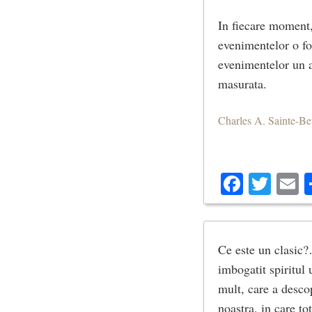
In fiecare moment,
evenimentelor o fo
evenimentelor un al
masurata.
Charles A. Sainte-B
Facebo
Twit
E
Ce este un clasic?
imbogatit spiritul 
mult, care a desco
noastra, in care to