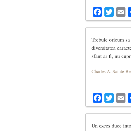
Facebo
Twit
E
Trebuie oricum sa 
diversitatea caract
sfant ar fi, nu cup
Charles A. Sainte-B
Facebo
Twit
E
Un exces duce into