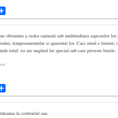
ok
ter
mail
Share
ne obisnuim a vedea oamenii sub multitudinea aspectelor lor po
erului, temperamentului si aparentei lor. Caci omul e limitat; 
rinde totul: isi are unghiul lui special sub care priveste binele.
euve
ok
ter
mail
Share
tdeauna la contrariul sau.