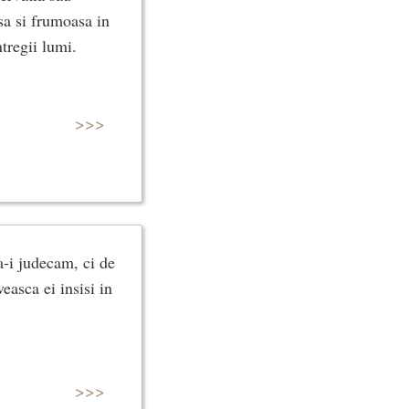
asa si frumoasa in
ntregii lumi.
>>>
a-i judecam, ci de
veasca ei insisi in
>>>