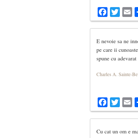
Facebo
Twit
E
E nevoie sa ne inn
pe care ii cunoast
spune cu adevarat 
Charles A. Sainte-B
Facebo
Twit
E
Cu cat un om e mai