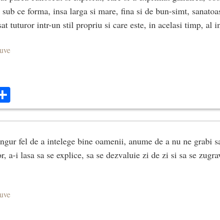
t sub ce forma, insa larga si mare, fina si de bun-simt, sanato
at tuturor intr-un stil propriu si care este, in acelasi timp, al i
euve
ok
ter
mail
Share
ngur fel de a intelege bine oamenii, anume de a nu ne grabi s
r, a-i lasa sa se explice, sa se dezvaluie zi de zi si sa se zugra
euve