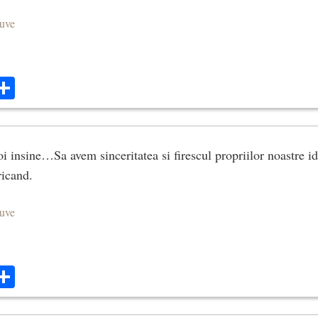
euve
ok
ter
mail
Share
i insine…Sa avem sinceritatea si firescul propriilor noastre id
ricand.
euve
ok
ter
mail
Share