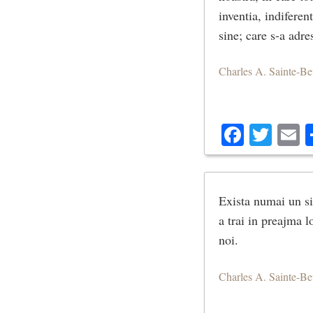
inventia, indiferen
sine; care s-a adres
Charles A. Sainte-B
Facebo
Twit
E
Exista numai un si
a trai in preajma lo
noi.
Charles A. Sainte-B