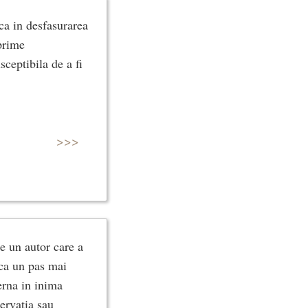
uca in desfasurarea
mprime
sceptibila de a fi
>>>
e un autor care a
aca un pas mai
erna in inima
servatia sau