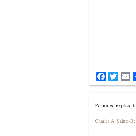
Facebo
Twit
E
Pasiunea explica to
Charles A. Sainte-B