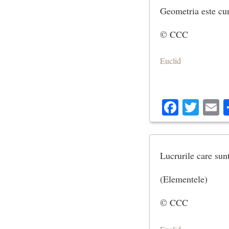
Geometria este cun
© CCC
Euclid
Facebo
Twit
E
Lucrurile care sunt
(Elementele)
© CCC