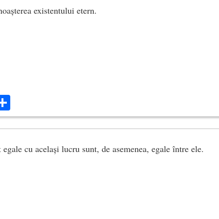
oașterea existentului etern.
ok
ter
mail
Share
 egale cu același lucru sunt, de asemenea, egale între ele.