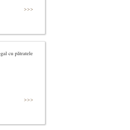
>>>
egal cu pătratele
>>>