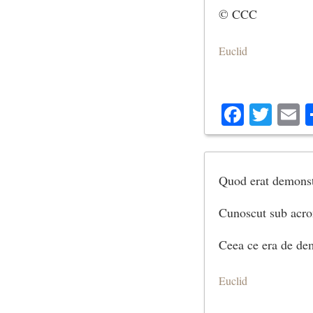
© CCC
Euclid
Facebo
Twit
E
Quod erat demons
Cunoscut sub acr
Ceea ce era de de
Euclid