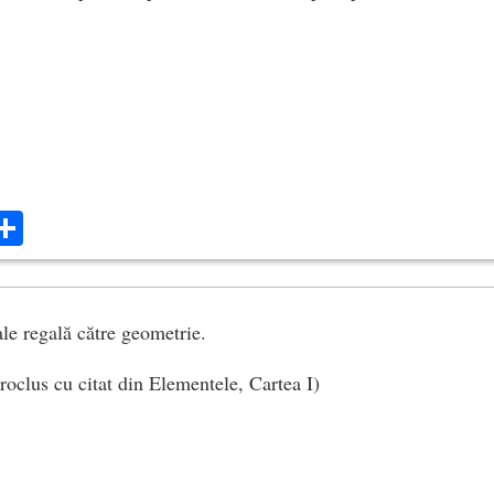
ok
ter
mail
Share
ale regală către geometrie.
roclus cu citat din Elementele, Cartea I)