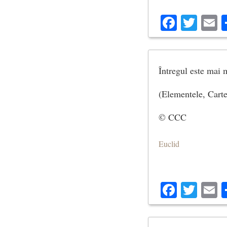
Facebo
Twit
E
Întregul este mai 
(Elementele, Carte
© CCC
Euclid
Facebo
Twit
E