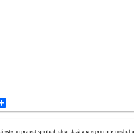
ok
ter
mail
Share
ă este un proiect spiritual, chiar dacă apare prin intermediul 