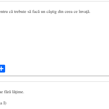
entru că trebuie să facă un câștig din ceea ce învață.
ok
ter
mail
Share
me fără lățime.
a I)