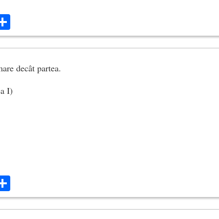
ok
ter
mail
Share
mare decât partea.
a I)
ok
ter
mail
Share