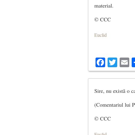
material.
© CCC
Euclid
Facebo
Twit
E
Sire, nu există o c
(Comentariul lui P
© CCC
Euclid