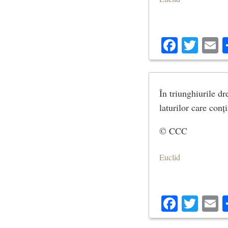
Facebo
Twit
E
În triunghiurile dr
laturilor care conț
© CCC
Euclid
Facebo
Twit
E