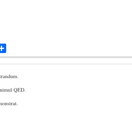
ok
ter
mail
Share
trandum.
onimul QED.
monstrat.