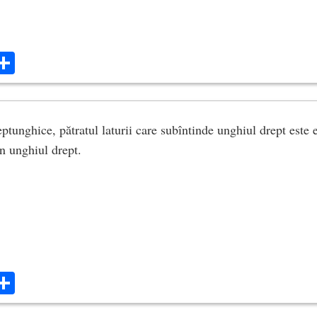
ok
ter
mail
Share
eptunghice, pătratul laturii care subîntinde unghiul drept este 
in unghiul drept.
ok
ter
mail
Share