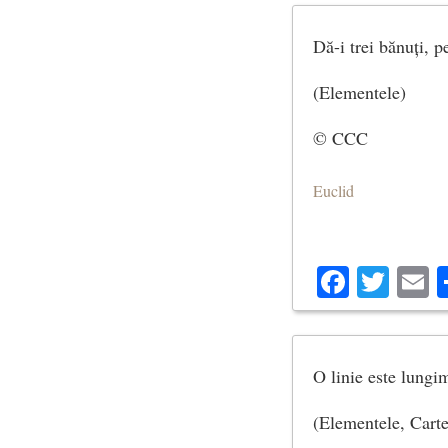
Dă-i trei bănuți, p
(Elementele)
© CCC
Euclid
Facebo
Twit
E
O linie este lungi
(Elementele, Carte