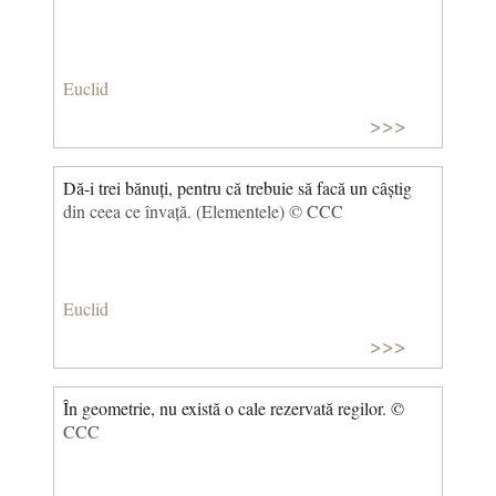
Euclid
>>>
Dă-i trei bănuți, pentru că trebuie să facă un câștig
din ceea ce învață. (Elementele) © CCC
Euclid
>>>
În geometrie, nu există o cale rezervată regilor. ©
CCC