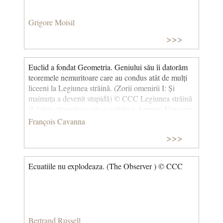
Grigore Moisil
>>>
Euclid a fondat Geometria. Geniului său îi datorăm
teoremele nemuritoare care au condus atât de mulți
liceeni la Legiunea străină. (Zorii omenirii I: Și
maimuța a devenit stupidă) © CCC Legiunea străină
(Légion étrangère) este o unitate a Armatei Franceze,
care a fost întemeiată pe data de 10 martie 1831
François Cavanna
printr-un decret dat de Ludovic-Filip al Franței. A
>>>
fost creată pentru voluntarii străini care, după
Revoluția franceză din iulie 1830, nu mai aveau voie
să se înscrie în armata franceză.
Ecuatiile nu explodeaza. (The Observer ) © CCC
Bertrand Russell