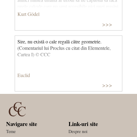
unele calcule care nu sunt accesibile nici unei mașini.
© CCC
Kurt Gödel
>>>
Sire, nu există o cale regală către geometrie.
(Comentariul lui Proclus cu citat din Elementele,
Cartea I) © CCC
Euclid
>>>
Navigare site
Link-uri site
Teme
Despre noi