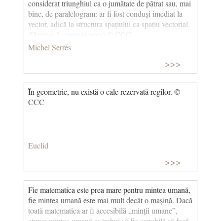
considerat triunghiul ca o jumătate de pătrat sau, mai
bine, de paralelogram: ar fi fost conduși imediat la
vector, adică la structura spațiului ca spațiu vectorial.
(Hermes I, comunicarea) © CCC
Michel Serres
>>>
În geometrie, nu există o cale rezervată regilor. ©
CCC
Euclid
>>>
Fie matematica este prea mare pentru mintea umană,
fie mintea umană este mai mult decât o mașină. Dacă
toată matematica ar fi accesibilă „minții umane”,
atunci mintea umană ar trebui să fie capabilă să facă