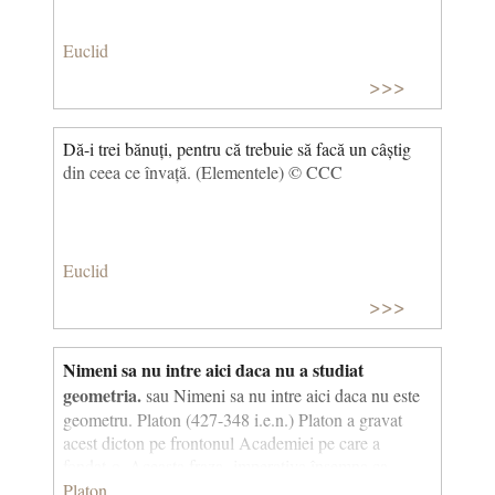
Euclid
>>>
Dă-i trei bănuți, pentru că trebuie să facă un câștig
din ceea ce învață. (Elementele) © CCC
Euclid
>>>
Nimeni sa nu intre aici daca nu a studiat
geometria.
sau Nimeni sa nu intre aici daca nu este
geometru. Platon (427-348 i.e.n.) Platon a gravat
acest dicton pe frontonul Academiei pe care a
fondat-o. Aceasta fraza imperativa însemna ca
trebuie sa cunosti matematica (care în momentul
Platon