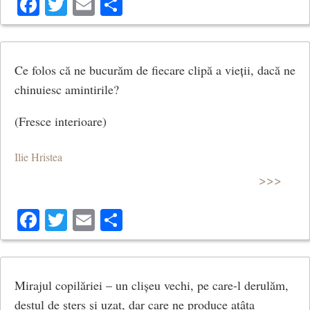
Facebook
Twitter
Email
Share
Ce folos că ne bucurăm de fiecare clipă a vieții, dacă ne
chinuiesc amintirile?
(Fresce interioare)
Ilie Hristea
>>>
Facebook
Twitter
Email
Share
Mirajul copilăriei – un clișeu vechi, pe care-l derulăm,
destul de șters și uzat, dar care ne produce atâta