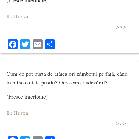
Ilie Hristea
>>>
Facebook
Twitter
Email
Share
Cum de pot purta de atâtea ori zâmbetul pe față, când
în mine e atâta pustiu? Oare care-i adevărul?
(Fresce interioare)
Ilie Hristea
>>>