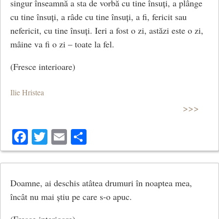
singur înseamnă a sta de vorbă cu tine însuți, a plânge
cu tine însuți, a râde cu tine însuți, a fi, fericit sau
nefericit, cu tine însuți. Ieri a fost o zi, astăzi este o zi,
mâine va fi o zi – toate la fel.
(Fresce interioare)
Ilie Hristea
>>>
Facebook
Twitter
Email
Share
Doamne, ai deschis atâtea drumuri în noaptea mea,
încât nu mai știu pe care s-o apuc.
(Fresce interioare)