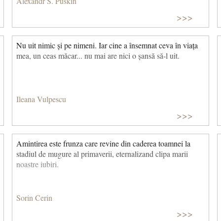
Alexandr S. Puskin
abise Rostogolindu-şi ghemul nesfîrşit. Şi recitindu-mi
>>>
viaţa mea în silă Blestem şi mă cutremur, plîng amar, Dar
rîndurile triste de pe filă Răsar prin pînza lacrimilor iar.
(Amintire, 1828)
Nu uit nimic și pe nimeni. Iar cine a însemnat ceva în viața
mea, un ceas măcar... nu mai are nici o șansă să-l uit.
Ileana Vulpescu
>>>
Amintirea este frunza care revine din caderea toamnei la
stadiul de mugure al primaverii, eternalizand clipa marii
noastre iubiri.
Sorin Cerin
>>>