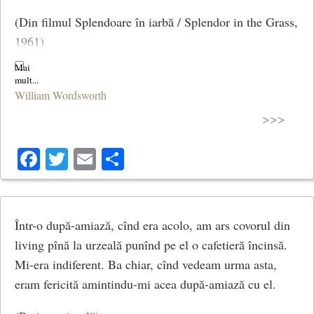
(Din filmul Splendoare în iarbă / Splendor in the Grass,
1961)
***
William Wordsworth
What though the radiance which was once so bright
>>>
Be now for ever taken from my sight,
Though nothing can bring back the hour
Facebook
Twitter
Email
Share
Of splendour in the grass, of glory in the flower;
We will grieve not, rather find
Strength in what remains behind;
Într-o după-amiază, cînd era acolo, am ars covorul din
(Ode: Intimations of Immortality from Recollections of
living pînă la urzeală punînd pe el o cafetieră încinsă.
Early Childhood)
Mi-era indiferent. Ba chiar, cînd vedeam urma asta,
eram fericită amintindu-mi acea după-amiază cu el.