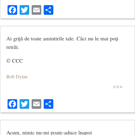
Facebook
Twitter
Email
Share
Ai grijă de toate amintirile tale. Căci nu le mai poți
retrăi.
© CCC
Bob Dylan
>>>
Facebook
Twitter
Email
Share
Acum, nimic nu-mi poate-aduce înapoi