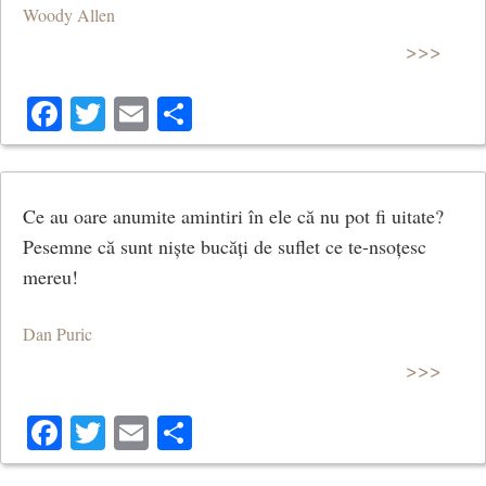
Woody Allen
>>>
Facebook
Twitter
Email
Share
Ce au oare anumite amintiri în ele că nu pot fi uitate?
Pesemne că sunt niște bucăți de suflet ce te-nsoțesc
mereu!
Dan Puric
>>>
Facebook
Twitter
Email
Share