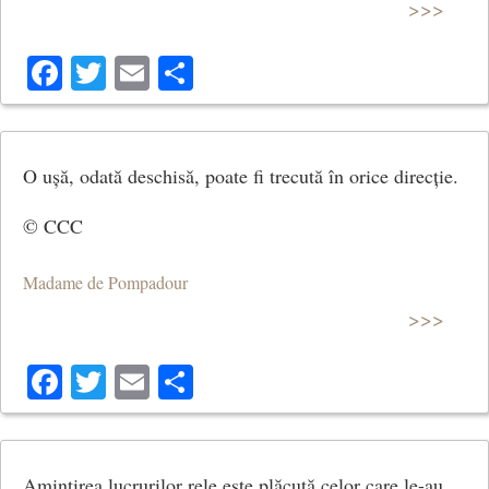
>>>
Facebook
Twitter
Email
Share
O ușă, odată deschisă, poate fi trecută în orice direcție.
© CCC
Madame de Pompadour
>>>
Facebook
Twitter
Email
Share
Amintirea lucrurilor rele este plăcută celor care le-au