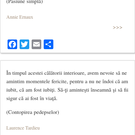
(Pasiune simplă)
Annie Ernaux
>>>
Facebook
Twitter
Email
Share
În timpul acestei călătorii interioare, avem nevoie să ne
amintim momentele fericite, pentru a nu ne îndoi că am
iubit, că am fost iubiți. Să-ţi aminteşti înseamnă și să fii
sigur că ai fost în viață.
(Contopirea pedepselor)
Laurence Tardieu