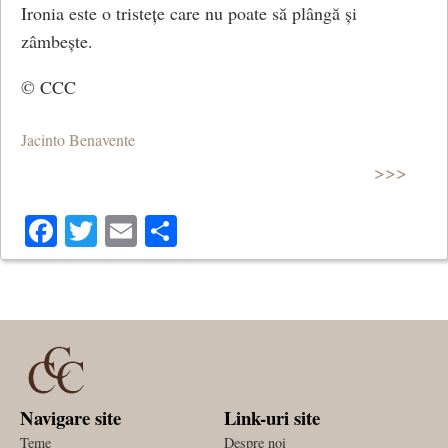
Ironia este o tristețe care nu poate să plângă și
zâmbește.
© CCC
Jacinto Benavente
>>>
Facebook
Twitter
Email
Share
Navigare site
Link-uri site
Teme
Despre noi