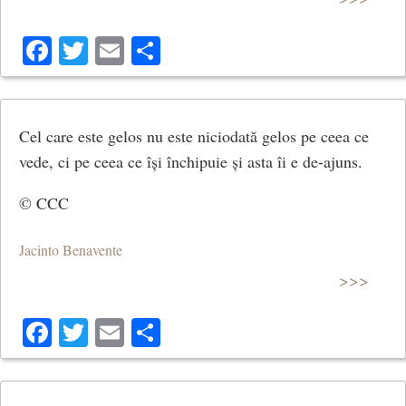
Facebook
Twitter
Email
Share
Cel care este gelos nu este niciodată gelos pe ceea ce
vede, ci pe ceea ce își închipuie și asta îi e de-ajuns.
© CCC
Jacinto Benavente
>>>
Facebook
Twitter
Email
Share