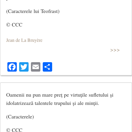
(Caracterele lui Teofrast)
© CCC
Jean de La Bruyère
>>>
Facebook
Twitter
Email
Share
Oamenii nu pun mare preț pe virtuțile sufletului și
idolatrizează talentele trupului și ale minții.
(Caracterele)
© CCC