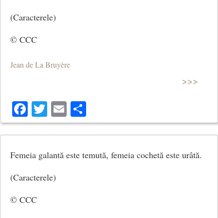
(Caracterele)
© CCC
Jean de La Bruyère
>>>
Facebook
Twitter
Email
Share
Femeia galantă este temută, femeia cochetă este urâtă.
(Caracterele)
© CCC