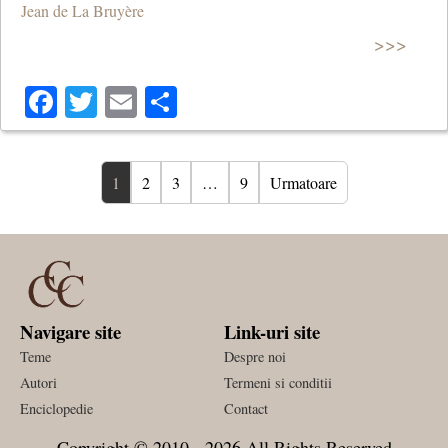
Jean de La Bruyère
>>>
Facebook
Twitter
Email
Share
1
2
3
…
9
Urmatoare
Navigare site
Link-uri site
Teme
Despre noi
Autori
Termeni si conditii
Enciclopedie
Contact
Copyright © 2010 - 2026 All Rights Reserved