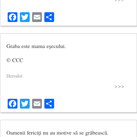
Facebook
Twitter
Email
Share
Graba este mama eșecului.
© CCC
Herodot
>>>
Facebook
Twitter
Email
Share
Oamenii fericiți nu au motive să se grăbească.