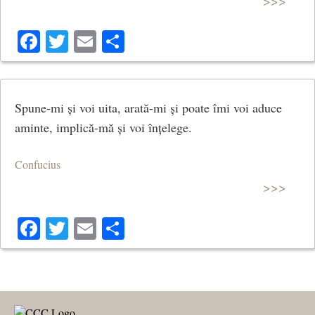
>>>
Facebook
Twitter
Email
Share
Spune-mi și voi uita, arată-mi și poate îmi voi aduce
aminte, implică-mă și voi înțelege.
Confucius
>>>
Facebook
Twitter
Email
Share