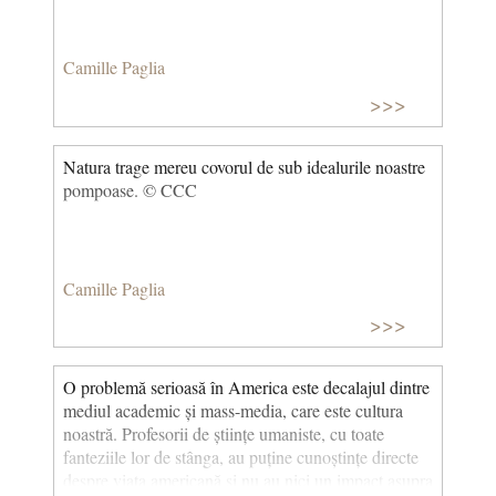
Camille Paglia
>>>
Natura trage mereu covorul de sub idealurile noastre
pompoase. © CCC
Camille Paglia
>>>
O problemă serioasă în America este decalajul dintre
mediul academic și mass-media, care este cultura
noastră. Profesorii de științe umaniste, cu toate
fanteziile lor de stânga, au puține cunoștințe directe
despre viața americană și nu au nici un impact asupra