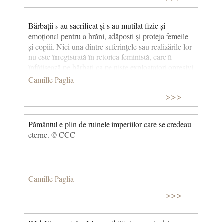
Bărbații s-au sacrificat și s-au mutilat fizic și
emoțional pentru a hrăni, adăposti și proteja femeile
și copiii. Nici una dintre suferințele sau realizările lor
nu este înregistrată în retorica feministă, care îi
înfățișează pe bărbați ca pe niște exploatatori opresivi
și insensibili. © CCC
Camille Paglia
>>>
Pământul e plin de ruinele imperiilor care se credeau
eterne. © CCC
Camille Paglia
>>>