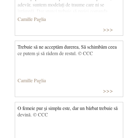
adevăr, suntem modelaţi de traume care ni se
întâmplă. Dar atunci trebuie să preiei comanda,
trebuie să preiei controlul, eşti responsabil. © CCC
Camille Paglia
>>>
Trebuie să ne acceptăm durerea, Să schimbăm ceea
ce putem și să râdem de restul. © CCC
Camille Paglia
>>>
O femeie pur și simplu este, dar un bărbat trebuie să
devină. © CCC