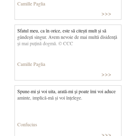
politicilor publice. © CCC
Camille Paglia
>>>
Sfatul meu, ca în orice, este să citești mult și să
gândești singur. Avem nevoie de mai multă disidență
și mai puțină dogmă. © CCC
Camille Paglia
>>>
Spune-mi și voi uita, arată-mi și poate îmi voi aduce
aminte, implică-mă și voi înțelege.
Confucius
>>>