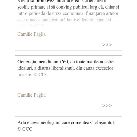
Vreau să promovez introducerea istoriei artei în
școlile primare și să conving publicul larg că, chiar și
într-o perioadă de criză economică, finanțarea artelor
este o necesitate absolută la nivel federal, statal și
local. © CCC
Camille Paglia
>>>
Generația mea din anii '60, cu toate marile noastre
idealuri, a distrus liberalismul, din cauza exceselor
noastre. © CCC
Camille Paglia
>>>
Arta e ceva neobişnuit care comentează obişnuitul.
© CCC