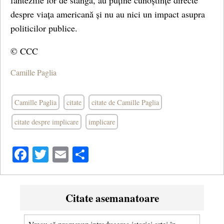
fanteziile lor de stânga, au puține cunoștințe directe
despre viața americană și nu au nici un impact asupra
politicilor publice.
© CCC
Camille Paglia
Camille Paglia
citate
citate de Camille Paglia
citate despre implicare
implicare
Facebook
Twitter
Email
Share
Citate asemanatoare