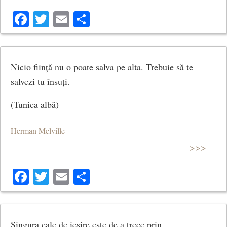
Facebook
Twitter
Email
Share
Nicio ființă nu o poate salva pe alta. Trebuie să te
salvezi tu însuți.
(Tunica albă)
Herman Melville
>>>
Facebook
Twitter
Email
Share
Singura cale de ieșire este de a trece prin.