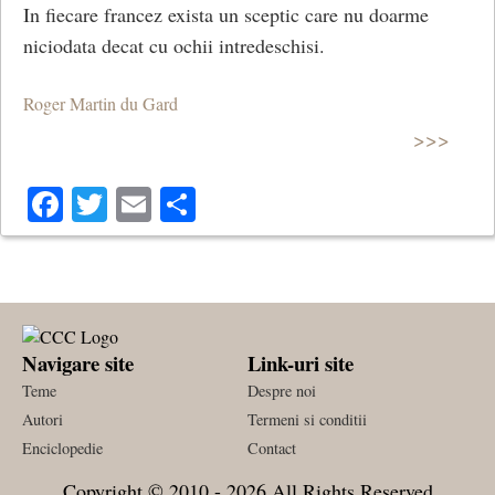
In fiecare francez exista un sceptic care nu doarme
niciodata decat cu ochii intredeschisi.
Roger Martin du Gard
>>>
Facebook
Twitter
Email
Share
Navigare site
Link-uri site
Teme
Despre noi
Autori
Termeni si conditii
Enciclopedie
Contact
Copyright © 2010 - 2026 All Rights Reserved