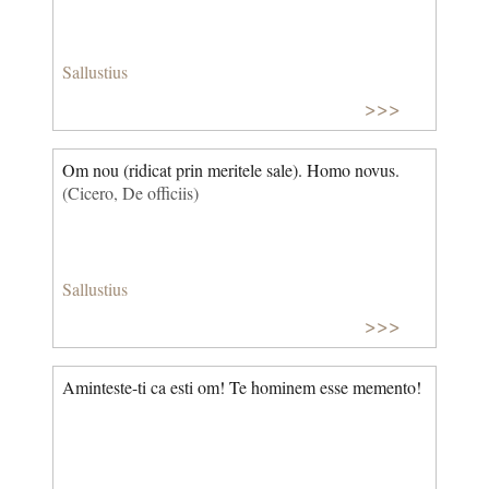
Sallustius
>>>
Om nou (ridicat prin meritele sale). Homo novus.
(Cicero, De officiis)
Sallustius
>>>
Aminteste-ti ca esti om! Te hominem esse memento!