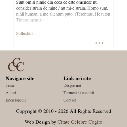
Sunt om si nimic din ceea ce este omenesc nu
consider strain de mine / nu mi-e strain. Homo sum,
nihil humani a me alienum puto. (Terentius, Heauton
Timorumenos)
Sallustius
>>>
Navigare site
Link-uri site
Teme
Despre noi
Autori
Termeni si conditii
Enciclopedie
Contact
Copyright © 2010 - 2026 All Rights Reserved
Web Design by
Citate Celebre Cogito