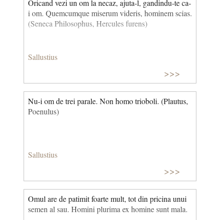
Oricand vezi un om la necaz, ajuta-l, gandindu-te ca-
i om. Quemcumque miserum videris, hominem scias.
(Seneca Philosophus, Hercules furens)
Sallustius
>>>
Nu-i om de trei parale. Non homo trioboli. (Plautus,
Poenulus)
Sallustius
>>>
Omul are de patimit foarte mult, tot din pricina unui
semen al sau. Homini plurima ex homine sunt mala.