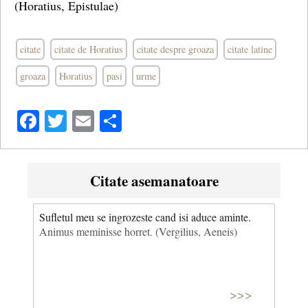
(Horatius, Epistulae)
citate
citate de Horatius
citate despre groaza
citate latine
groaza
Horatius
pasi
urme
Facebook
Twitter
Email
Share
Citate asemanatoare
Sufletul meu se ingrozeste cand isi aduce aminte.
Animus meminisse horret. (Vergilius, Aeneis)
>>>