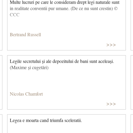
Multe lucruri pe care le consideram drept legi naturale sunt
in realitate conventii pur umane. (De ce nu sunt crestin) ©
CCC
Bertrand Russell
>>>
Legile secretului și ale depozitului de bani sunt aceleași.
(Maxime și cugetări)
Nicolas Chamfort
>>>
Legea e moarta cand triumfa sceleratii.