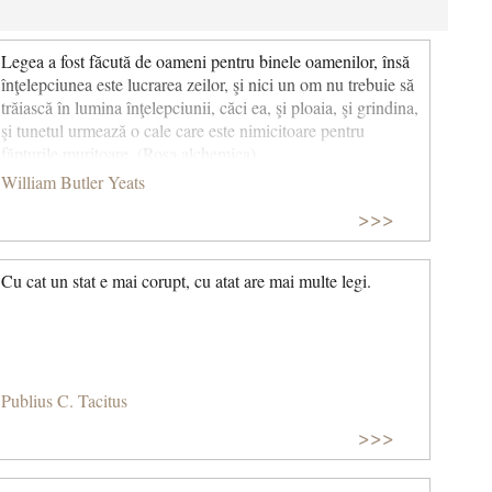
Legea a fost făcută de oameni pentru binele oamenilor, însă
înţelepciunea este lucrarea zeilor, şi nici un om nu trebuie să
trăiască în lumina înţelepciunii, căci ea, şi ploaia, şi grindina,
şi tunetul urmează o cale care este nimicitoare pentru
făpturile muritoare. (Rosa alchemica)
William Butler Yeats
>>>
Cu cat un stat e mai corupt, cu atat are mai multe legi.
Publius C. Tacitus
>>>