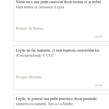
Nimic nu e mai putin cunoscut decat tocmai ce ar trebui
toata lumea sa cunoasca: Legea.
Honoré de Balzac
>>>
Legile nu fac națiunile, ci sunt expresia caracterului lor.
(Corespondență) © CCC
Prosper Mérimée
>>>
Legile, in general mai putin puternice decat pasiunile,
tempereaza oamenii, fara a-i schimba.