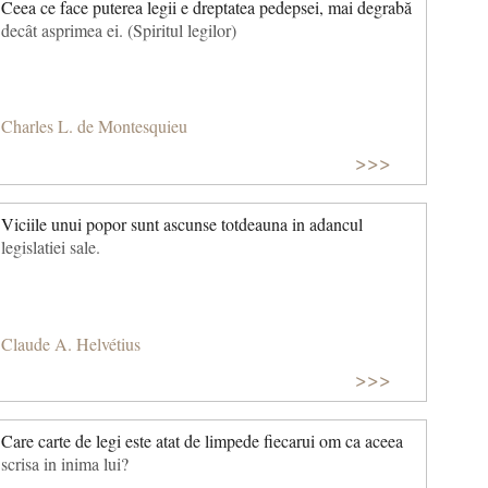
Ceea ce face puterea legii e dreptatea pedepsei, mai degrabă
decât asprimea ei. (Spiritul legilor)
Charles L. de Montesquieu
>>>
Viciile unui popor sunt ascunse totdeauna in adancul
legislatiei sale.
Claude A. Helvétius
>>>
Care carte de legi este atat de limpede fiecarui om ca aceea
scrisa in inima lui?