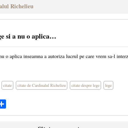
alul Richelieu
ge si a nu o aplica…
 nu o aplica inseamna a autoriza lucrul pe care vrem sa-l inter
citate
citate de Cardinalul Richelieu
citate despre lege
lege
ok
ter
mail
Share