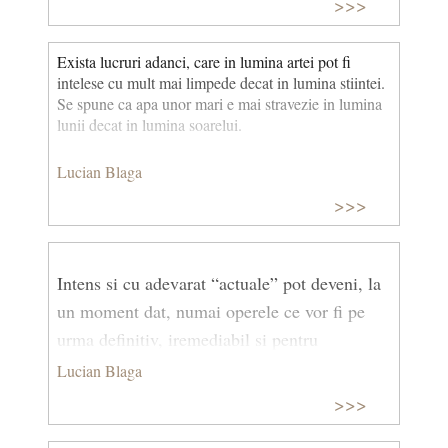
>>>
Exista lucruri adanci, care in lumina artei pot fi
intelese cu mult mai limpede decat in lumina stiintei.
Se spune ca apa unor mari e mai stravezie in lumina
lunii decat in lumina soarelui.
Lucian Blaga
>>>
Intens si cu adevarat “actuale” pot deveni, la
un moment dat, numai operele ce vor fi pe
urma definitiv, iremediabil si pentru
totdeauna “inactuale”
Lucian Blaga
>>>