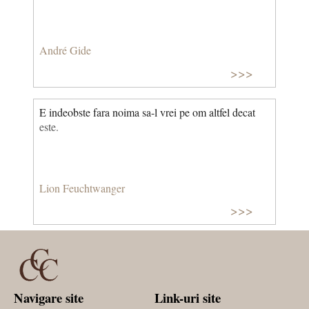
André Gide
>>>
E indeobste fara noima sa-l vrei pe om altfel decat
este.
Lion Feuchtwanger
>>>
Navigare site
Link-uri site