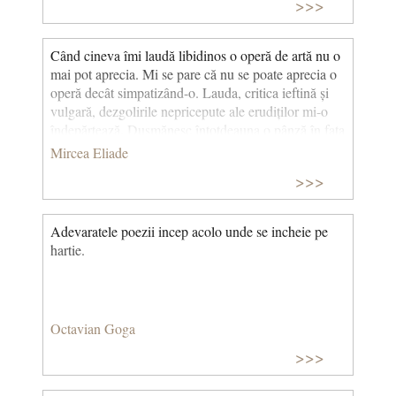
>>>
Când cineva îmi laudă libidinos o operă de artă nu o
mai pot aprecia. Mi se pare că nu se poate aprecia o
operă decât simpatizând-o. Lauda, critica ieftină și
vulgară, dezgolirile nepricepute ale erudiților mi-o
îndepărtează. Dușmănesc întotdeauna o pânză în fața
căreia au exclamat alături de mine douăzeci de
Mircea Eliade
vizitatori: - Admirabil… Formidabil… Sublim!... Au
>>>
mânjit-o. Comentariile și aprecierile m-au silit să
reacționez involuntar. Încerc să nu mă arăt emoționat.
Ceea ce dovedește pentru ceilalți că n-am gust
Adevaratele poezii incep acolo unde se incheie pe
artistic. În muzee, cu grupul, nu găsesc reculegerea
hartie.
necesară inițierii. Ci numai o dezgustătoare
vulgaritate. Un simptom al democratizării. (Itinerar
italian)
Octavian Goga
>>>