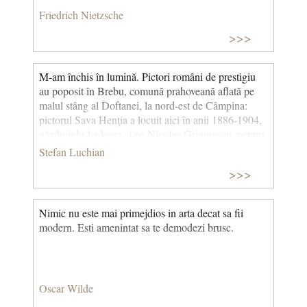
Friedrich Nietzsche
>>>
M-am închis în lumină. Pictori români de prestigiu
au poposit în Brebu, comună prahoveană aflată pe
malul stâng al Doftanei, la nord-est de Câmpina:
pictorul Sava Henţia a locuit aici în anii 1886-1904,
găzduindu-l adesea şi pe Nicolae Grigorescu, pentru
ca mai târziu, în 1908, Ştefan Luchian să
Stefan Luchian
imortalizeze peisaje, case, porturi populare,
>>>
ansamblul medieval în care a locuit și să lase
comunei un adevărat motto: „La Brebu, m-am închis
în lumină”.
Nimic nu este mai primejdios in arta decat sa fii
modern. Esti amenintat sa te demodezi brusc.
Oscar Wilde