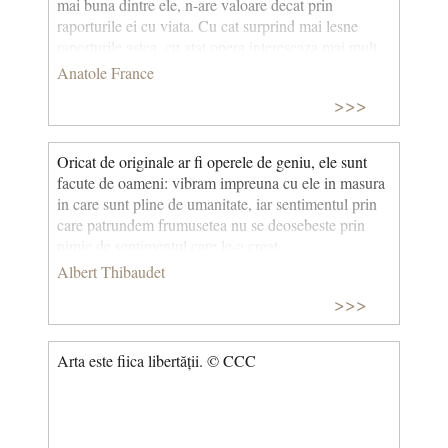
mai buna dintre ele, n-are valoare decat prin
raporturile ei cu viata. Cu cat surprind mai lesne
raporturile astea, cu atat opera intereseaza mai mult.
Anatole France
>>>
Oricat de originale ar fi operele de geniu, ele sunt
facute de oameni: vibram impreuna cu ele in masura
in care sunt pline de umanitate, iar sentimentul prin
care patrundem frumusetea nu se deosebeste prin
nimic de sentimentul care le-a creat.
Albert Thibaudet
>>>
Arta este fiica libertății. © CCC