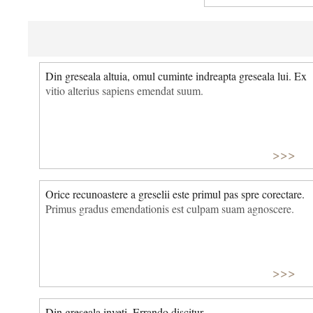
Din greseala altuia, omul cuminte indreapta greseala lui. Ex
vitio alterius sapiens emendat suum.
>>>
Orice recunoastere a greselii este primul pas spre corectare.
Primus gradus emendationis est culpam suam agnoscere.
>>>
Din greseala inveti. Errando discitur.