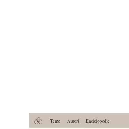
Teme
Autori
Enciclopedie