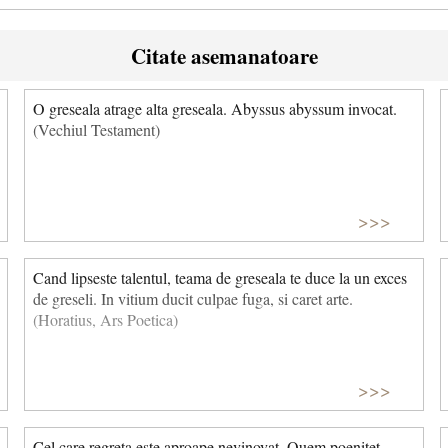
Citate asemanatoare
O greseala atrage alta greseala. Abyssus abyssum invocat.
(Vechiul Testament)
>>>
Cand lipseste talentul, teama de greseala te duce la un exces
de greseli. In vitium ducit culpae fuga, si caret arte.
(Horatius, Ars Poetica)
>>>
Cel care regreta este aproape nevinovat. Quem poenitet