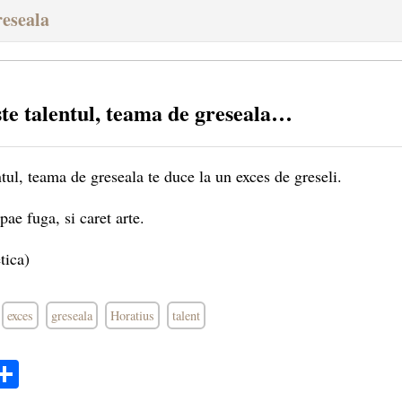
reseala
ste talentul, teama de greseala…
tul, teama de greseala te duce la un exces de greseli.
pae fuga, si caret arte.
tica)
exces
greseala
Horatius
talent
ok
ter
mail
Share