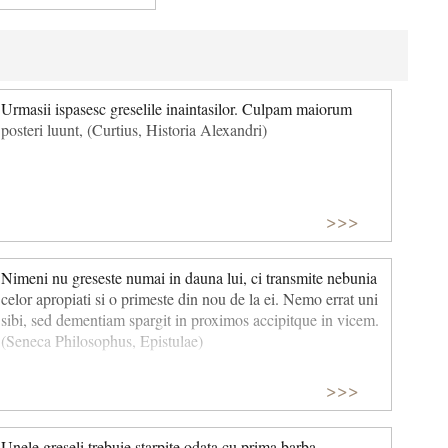
Urmasii ispasesc greselile inaintasilor. Culpam maiorum
posteri luunt, (Curtius, Historia Alexandri)
>>>
Nimeni nu greseste numai in dauna lui, ci transmite nebunia
celor apropiati si o primeste din nou de la ei. Nemo errat uni
sibi, sed dementiam spargit in proximos accipitque in vicem.
(Seneca Philosophus, Epistulae)
>>>
Unele greseli trebuie starpite odata cu prima barba.