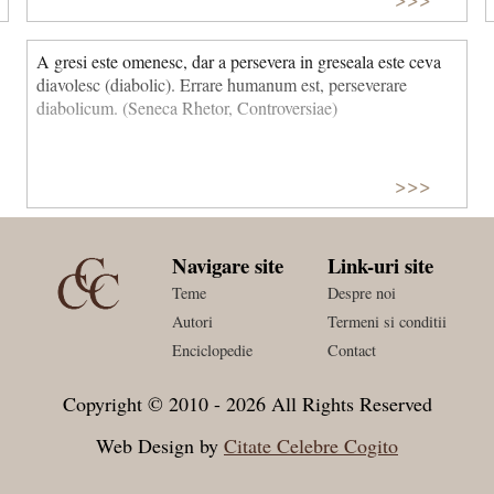
A gresi este omenesc, dar a persevera in greseala este ceva
diavolesc (diabolic). Errare humanum est, perseverare
diabolicum. (Seneca Rhetor, Controversiae)
>>>
Navigare site
Link-uri site
Teme
Despre noi
Autori
Termeni si conditii
Enciclopedie
Contact
Copyright © 2010 - 2026 All Rights Reserved
Web Design by
Citate Celebre Cogito