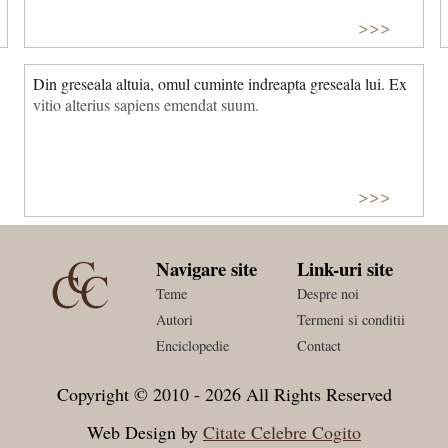
>>>
Din greseala altuia, omul cuminte indreapta greseala lui. Ex
vitio alterius sapiens emendat suum.
>>>
Navigare site
Link-uri site
Teme
Despre noi
Autori
Termeni si conditii
Enciclopedie
Contact
Copyright © 2010 - 2026 All Rights Reserved
Web Design by
Citate Celebre Cogito