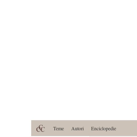
Teme
Autori
Enciclopedie