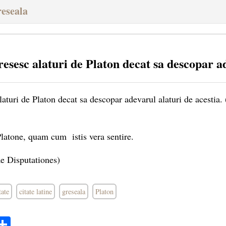
reseala
resesc alaturi de Platon decat sa descopar
laturi de Platon decat sa descopar adevarul alaturi de acestia. 
latone, quam cum istis vera sentire.
e Disputationes)
tate
citate latine
greseala
Platon
ok
ter
mail
Share