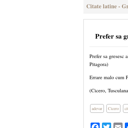
Citate latine - G
Prefer sa g
Prefer sa gresesc a
Pitagora)
Errare malo cum P
(Cicero, Tusculana
adevar
Cicero
ci
Facebo
Twit
E