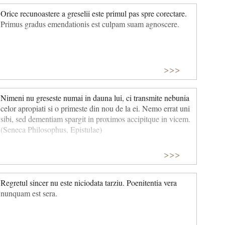
Orice recunoastere a greselii este primul pas spre corectare.
Primus gradus emendationis est culpam suam agnoscere.
>>>
Nimeni nu greseste numai in dauna lui, ci transmite nebunia
celor apropiati si o primeste din nou de la ei. Nemo errat uni
sibi, sed dementiam spargit in proximos accipitque in vicem.
(Seneca Philosophus, Epistulae)
>>>
Regretul sincer nu este niciodata tarziu. Poenitentia vera
nunquam est sera.