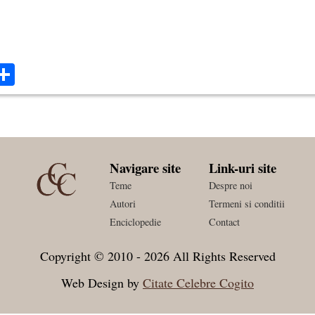
ok
ter
mail
Share
Navigare site
Link-uri site
Teme
Despre noi
Autori
Termeni si conditii
Enciclopedie
Contact
Copyright © 2010 - 2026 All Rights Reserved
Web Design by
Citate Celebre Cogito