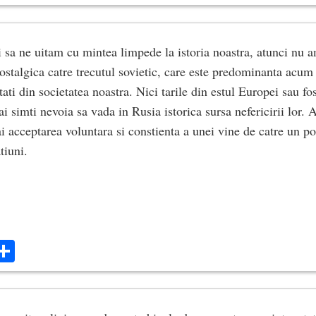
 sa ne uitam cu mintea limpede la istoria noastra, atunci nu 
ostalgica catre trecutul sovietic, care este predominanta acum 
tati din societatea noastra. Nici tarile din estul Europei sau fo
i simti nevoia sa vada in Rusia istorica sursa nefericirii lor. A
 acceptarea voluntara si constienta a unei vine de catre un p
tiuni.
ok
ter
mail
Share