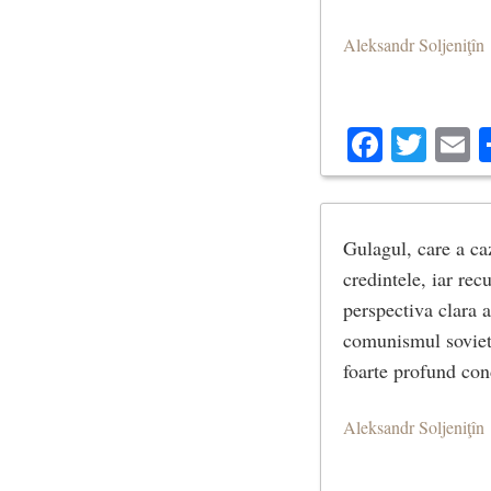
Aleksandr Soljeniţîn
Facebo
Twit
E
Gulagul, care a ca
credintele, iar rec
perspectiva clara 
comunismul sovieti
foarte profund con
Aleksandr Soljeniţîn