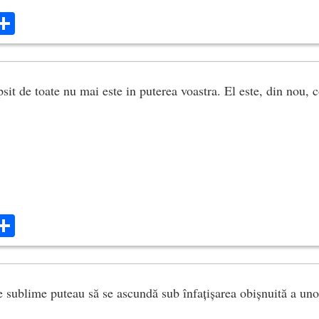
ok
ter
mail
Share
ipsit de toate nu mai este in puterea voastra. El este, din nou, 
ok
ter
mail
Share
 sublime puteau să se ascundă sub înfațișarea obișnuită a uno