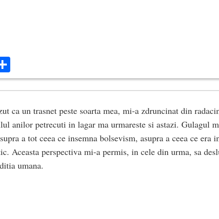
ok
ter
mail
Share
zut ca un trasnet peste soarta mea, mi-a zdruncinat din radacin
ulul anilor petrecuti in lagar ma urmareste si astazi. Gulagul m
asupra a tot ceea ce insemna bolsevism, asupra a ceea ce era in
c. Aceasta perspectiva mi-a permis, in cele din urma, sa desl
ditia umana.