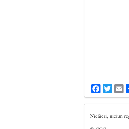
Facebo
Twit
E
Nicăieri, niciun re
© CCC