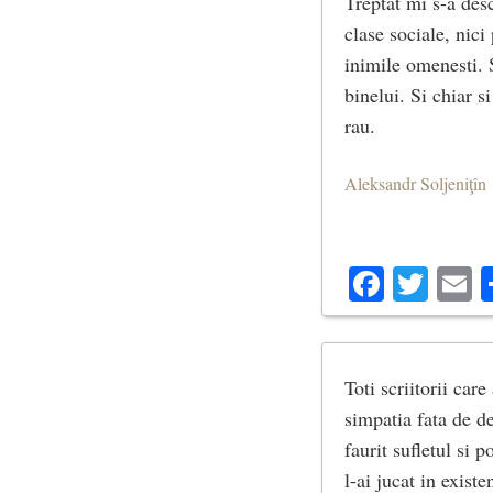
Treptat mi s-a desc
clase sociale, nici
inimile omenesti. S
binelui. Si chiar 
rau.
Aleksandr Soljeniţîn
Facebo
Twit
E
Toti scriitorii care
simpatia fata de d
faurit sufletul si 
l-ai jucat in exist