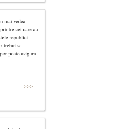
am mai vedea
printre cei care au
stele republici
r trebui sa
opor poate asigura
>>>