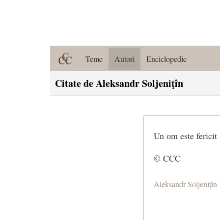
Teme
Autori
Enciclopedie
Citate de Aleksandr Soljeniţîn
Un om este fericit 
© CCC
Aleksandr Soljeniţîn