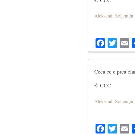
Aleksandr Soljeniţîn
Facebo
Twit
E
Ceea ce e prea clar
© CCC
Aleksandr Soljeniţîn
Facebo
Twit
E