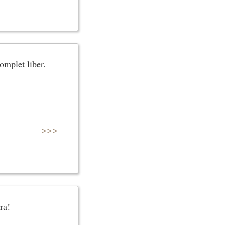
complet liber.
>>>
ra!