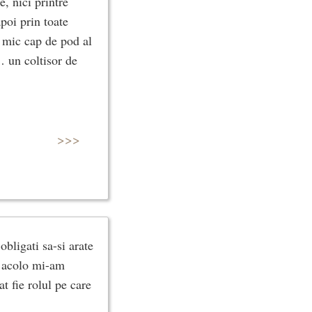
e, nici printre
apoi prin toate
n mic cap de pod al
… un coltisor de
>>>
obligati sa-si arate
, acolo mi-am
t fie rolul pe care