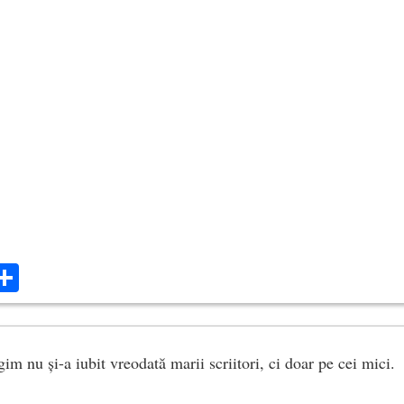
ok
ter
mail
Share
gim nu și-a iubit vreodată marii scriitori, ci doar pe cei mici.