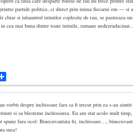
operit ca linia care desparte binele de rau nu trece printre stat
 printre partide politice, ci direct prin inima fiecarui om — si 
i chiar si inlauntrul inimilor coplesite de rau, se pastreaza u
si in cea mai buna dintre toate inimile, ramane nedezradacinat
ok
ter
mail
Share
 au vorbit despre inchisoare fara sa fi trecut prin ea s-au simtit 
etinuti si sa blesteme inchisoarea. Eu am stat acolo mult timp
pot spune fara ocol: Binecuvantata fii, inchisoare…, binecuvanta
enta mea!