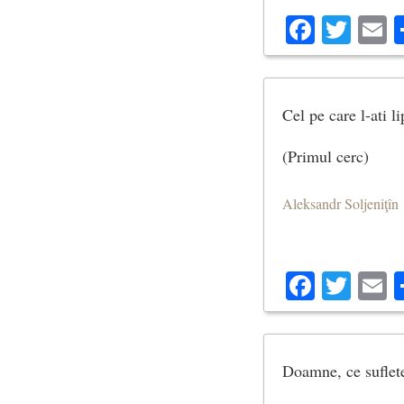
Facebo
Twit
E
Cel pe care l-ati l
(Primul cerc)
Aleksandr Soljeniţîn
Facebo
Twit
E
Doamne, ce suflete