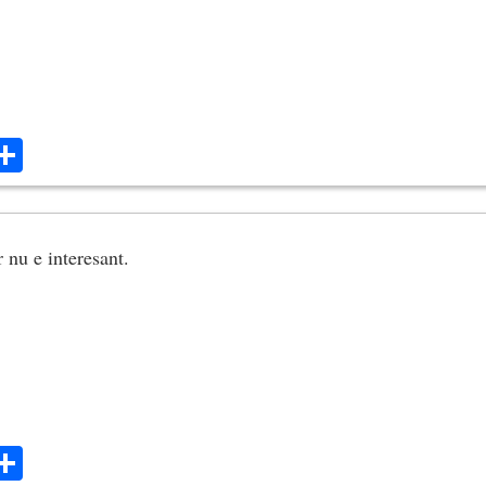
ok
ter
mail
Share
 nu e interesant.
ok
ter
mail
Share