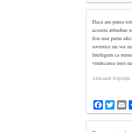
Daca am putea toti
aceasta atitudine n
fost mai putin afec
sovietice nu vor ma
întelegem ca numai
vindecarea unei na
Aleksandr Soljeniţîn
Facebo
Twit
E