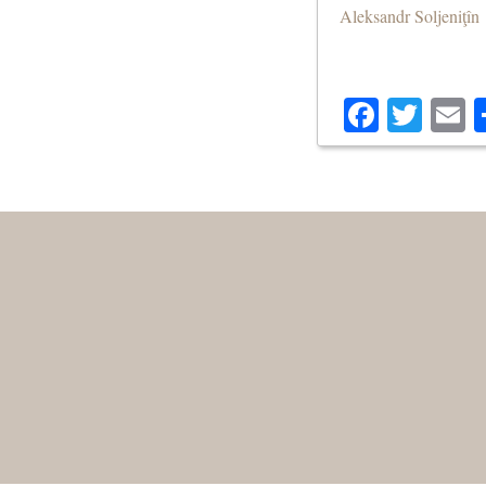
Aleksandr Soljeniţîn
Facebo
Twit
E