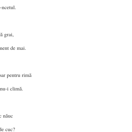
-ncetul.
ă grai,
ment de mai.
ar pentru rimă
nu-i climă.
c năuc
de cuc?