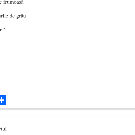
de frumoasă
rile de grâu
ce?
ok
ter
mail
Share
etul