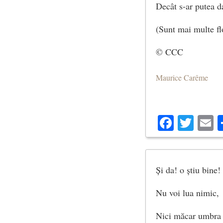
Decât s-ar putea d
(Sunt mai multe fl
© CCC
Maurice Carême
Facebo
Twit
E
Și da! o știu bine!
Nu voi lua nimic,
Nici măcar umbra 