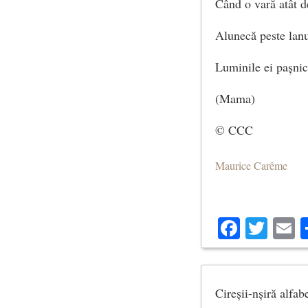
Când o vară atât 
Alunecă peste lanu
Luminile ei pașni
(Mama)
© CCC
Maurice Carême
Facebo
Twit
E
Cireșii-nșiră alfab