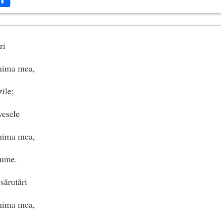
ri
nima mea,
zile;
vesele
nima mea,
lume.
sărutări
nima mea,