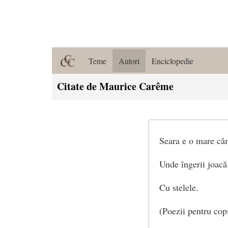
Teme
Autori
Enciclopedie
Citate de Maurice Carême
Seara e o mare câ
Unde îngerii joacă
Cu stelele.
(Poezii pentru copi