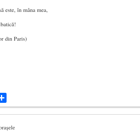
să este, în mâna mea,
lbatică!
or din Paris)
ok
ter
mail
Share
orașele