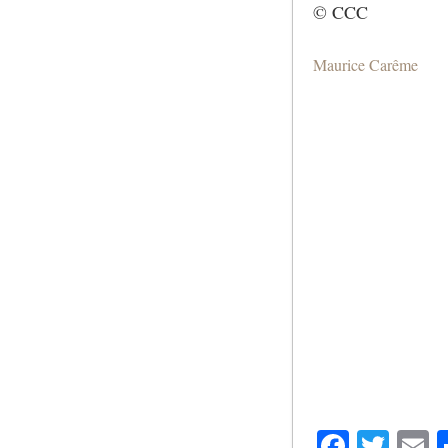
© CCC
Maurice Carême
Facebo
Twit
E