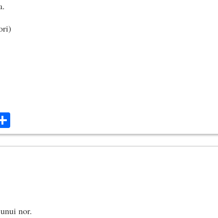
a.
ori)
ok
ter
mail
Share
unui nor.