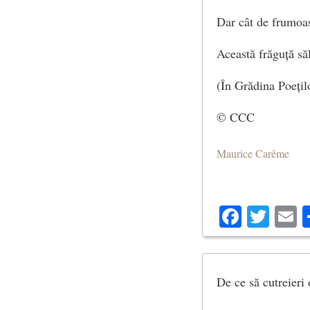
Dar cât de frumoa
Această frăguță să
(În Grădina Poețil
© CCC
Maurice Carême
Facebo
Twit
E
De ce să cutreieri 