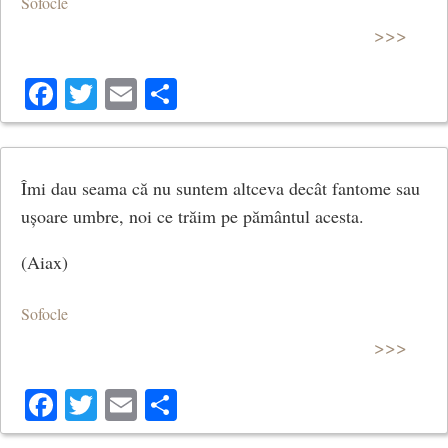
Sofocle
>>>
Facebook
Twitter
Email
Share
Îmi dau seama că nu suntem altceva decât fantome sau
ușoare umbre, noi ce trăim pe pământul acesta.
(Aiax)
Sofocle
>>>
Facebook
Twitter
Email
Share