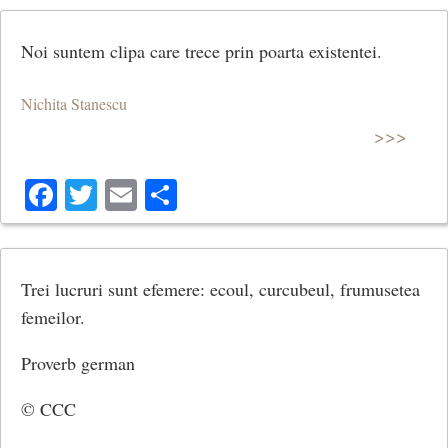
Noi suntem clipa care trece prin poarta existentei.
Nichita Stanescu
>>>
Facebook
Twitter
Email
Share
Trei lucruri sunt efemere: ecoul, curcubeul, frumusetea
femeilor.
Proverb german
© CCC