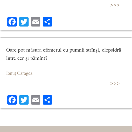
>>>
Facebook
Twitter
Email
Share
Oare pot măsura efemerul cu pumnii strînşi, clepsidră
între cer şi pămînt?
Ionuţ Caragea
>>>
Facebook
Twitter
Email
Share