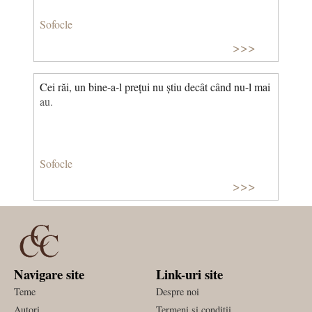
Sofocle
>>>
Cei răi, un bine-a-l prețui nu știu decât când nu-l mai
au.
Sofocle
>>>
Navigare site
Link-uri site
Teme
Despre noi
Autori
Termeni si conditii