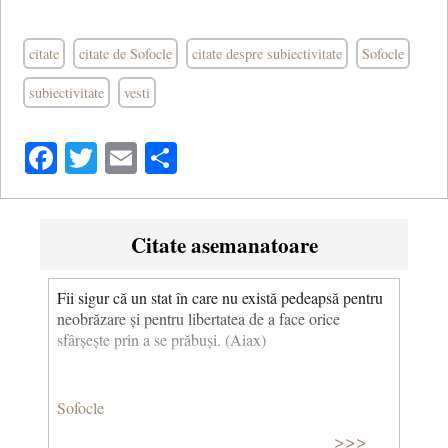
citate
citate de Sofocle
citate despre subiectivitate
Sofocle
subiectivitate
vesti
Facebook
Twitter
Email
Share
Citate asemanatoare
Fii sigur că un stat în care nu există pedeapsă pentru
neobrăzare și pentru libertatea de a face orice
sfârșește prin a se prăbuși. (Aiax)
Sofocle
>>>