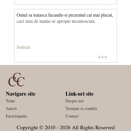
Omul sa traiasca facandu-si prezentul cat mai placut,
caci ziua de maine se apropie necunoscuta.
Sofocle
>>>
Navigare site
Link-uri site
Teme
Despre noi
Autori
Termeni si conditii
Enciclopedie
Contact
Copyright © 2010 - 2026 All Rights Reserved