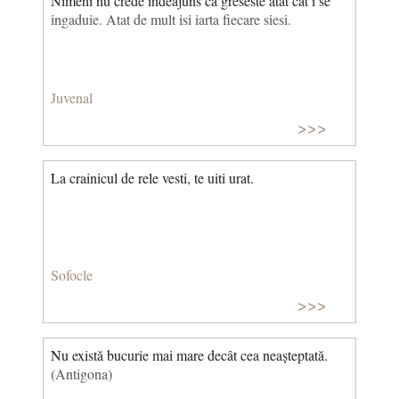
Nimeni nu crede indeajuns ca greseste atat cat i se
ingaduie. Atat de mult isi iarta fiecare siesi.
Juvenal
>>>
La crainicul de rele vesti, te uiti urat.
Sofocle
>>>
Nu există bucurie mai mare decât cea neașteptată.
(Antigona)