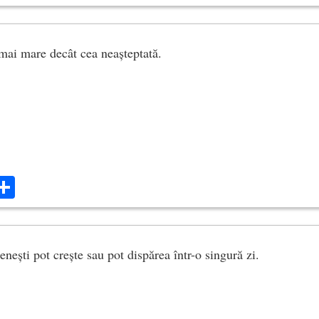
mai mare decât cea neașteptată.
ok
ter
mail
Share
nești pot crește sau pot dispărea într-o singură zi.