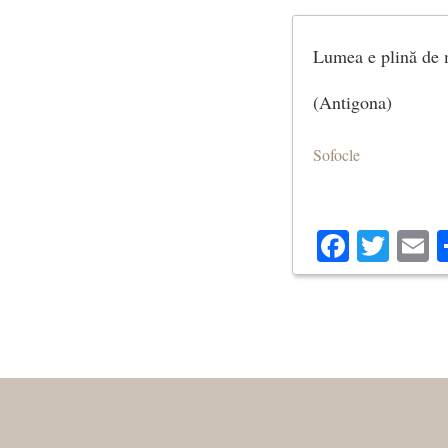
Lumea e plină de 
(Antigona)
Sofocle
Facebo
Twit
E