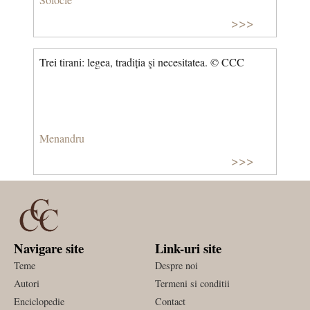
>>>
Trei tirani: legea, tradiția şi necesitatea. © CCC
Menandru
>>>
Navigare site
Link-uri site
Teme
Despre noi
Autori
Termeni si conditii
Enciclopedie
Contact