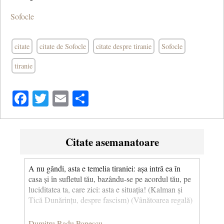
Sofocle
citate
citate de Sofocle
citate despre tiranie
Sofocle
tiranie
Facebook
Twitter
Email
Share
Citate asemanatoare
A nu gândi, asta e temelia tiraniei: așa intră ea în
casa și în sufletul tău, bazându-se pe acordul tău, pe
luciditatea ta, care zici: asta e situația! (Kalman și
Tică Dunărințu, despre fascism) (Vânătoarea regală)
Dumitru Radu Popescu