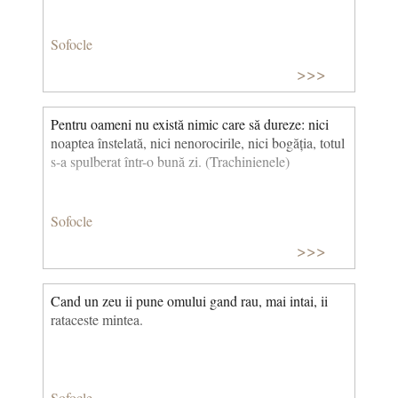
Sofocle
>>>
Pentru oameni nu există nimic care să dureze: nici
noaptea înstelată, nici nenorocirile, nici bogăția, totul
s-a spulberat într-o bună zi. (Trachinienele)
Sofocle
>>>
Cand un zeu ii pune omului gand rau, mai intai, ii
rataceste mintea.
Sofocle