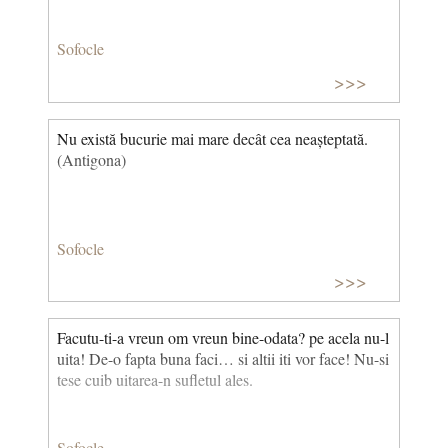
Sofocle
>>>
Nu există bucurie mai mare decât cea neașteptată.
(Antigona)
Sofocle
>>>
Facutu-ti-a vreun om vreun bine-odata? pe acela nu-l
uita! De-o fapta buna faci… si altii iti vor face! Nu-si
tese cuib uitarea-n sufletul ales.
Sofocle