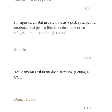
>>>
Fii sigur că un stat în care nu există pedeapsă pentru
neobrăzare și pentru libertatea de a face orice
sfârșește prin a se prăbuși. (Aiax)
Sofocle
>>>
Toți oamenii ar fi tirani dacă ar putea. (Petiția) ©
CCC
Daniel Defoe
>>>