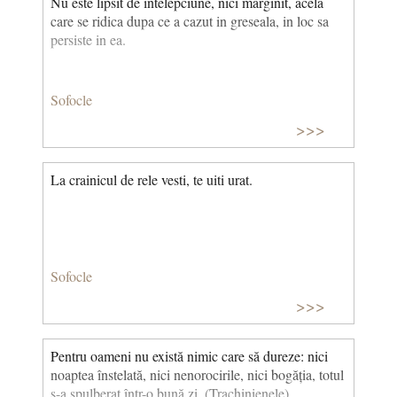
Nu este lipsit de intelepciune, nici marginit, acela
care se ridica dupa ce a cazut in greseala, in loc sa
persiste in ea.
Sofocle
>>>
La crainicul de rele vesti, te uiti urat.
Sofocle
>>>
Pentru oameni nu există nimic care să dureze: nici
noaptea înstelată, nici nenorocirile, nici bogăția, totul
s-a spulberat într-o bună zi. (Trachinienele)