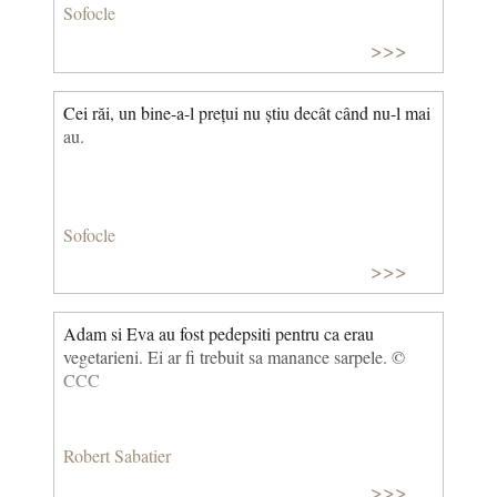
Sofocle
>>>
Cei răi, un bine-a-l prețui nu știu decât când nu-l mai
au.
Sofocle
>>>
Adam si Eva au fost pedepsiti pentru ca erau
vegetarieni. Ei ar fi trebuit sa manance sarpele. ©
CCC
Robert Sabatier
>>>