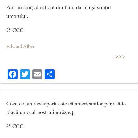
Am un simț al ridicolului bun, dar nu și simțul
umorului.
© CCC
Edward Albee
>>>
Facebook
Twitter
Email
Share
Ceea ce am descoperit este că americanilor pare să le
placă umorul nostru îndrăzneț.
© CCC