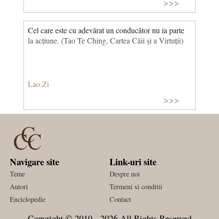
>>>
Cel care este cu adevărat un conducător nu ia parte
la acțiune. (Tao Te Ching, Cartea Căii și a Virtuții)
Lao Zi
>>>
Navigare site
Link-uri site
Teme
Despre noi
Autori
Termeni si conditii
Enciclopedie
Contact
Copyright © 2010 - 2026 All Rights Reserved