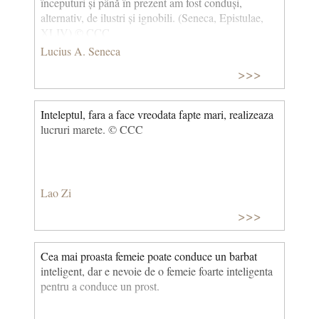
începuturi și până în prezent am fost conduși,
alternativ, de ilustri și ignobili. (Seneca, Epistulae,
XLIV) © CCC
Lucius A. Seneca
>>>
Inteleptul, fara a face vreodata fapte mari, realizeaza
lucruri marete. © CCC
Lao Zi
>>>
Cea mai proasta femeie poate conduce un barbat
inteligent, dar e nevoie de o femeie foarte inteligenta
pentru a conduce un prost.