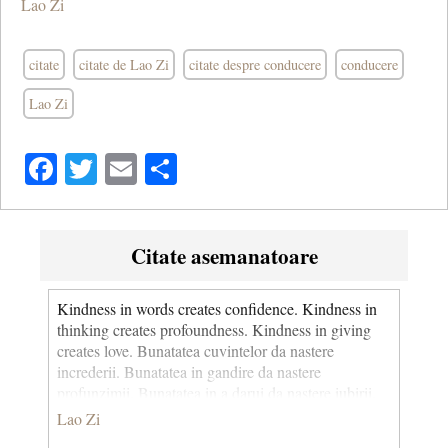
Lao Zi
citate
citate de Lao Zi
citate despre conducere
conducere
Lao Zi
Facebook
Twitter
Email
Share
Citate asemanatoare
Kindness in words creates confidence. Kindness in
thinking creates profoundness. Kindness in giving
creates love. Bunatatea cuvintelor da nastere
increderii. Bunatatea in gandire da nastere
profunzimii. Bunatatea in a darui da nastere iubirii.
Lao Zi
Lao Zi