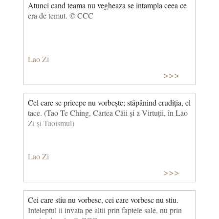
Atunci cand teama nu vegheaza se intampla ceea ce
era de temut. © CCC
Lao Zi
>>>
Cel care se pricepe nu vorbește; stăpânind erudiția, el
tace. (Tao Te Ching, Cartea Căii și a Virtuții, în Lao
Zi și Taoismul)
Lao Zi
>>>
Cei care stiu nu vorbesc, cei care vorbesc nu stiu.
Inteleptul ii invata pe altii prin faptele sale, nu prin