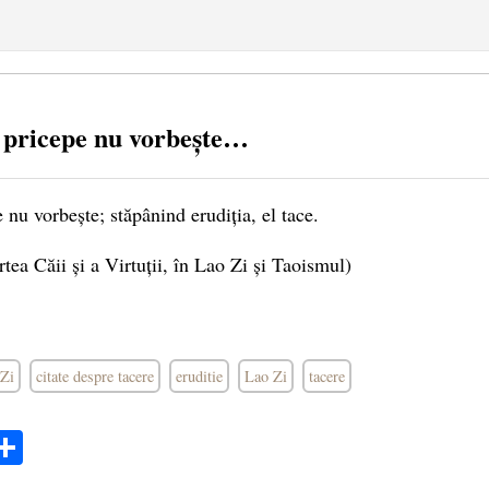
e pricepe nu vorbește…
 nu vorbește; stăpânind erudiția, el tace.
tea Căii și a Virtuții, în Lao Zi și Taoismul)
 Zi
citate despre tacere
eruditie
Lao Zi
tacere
ok
ter
mail
Share