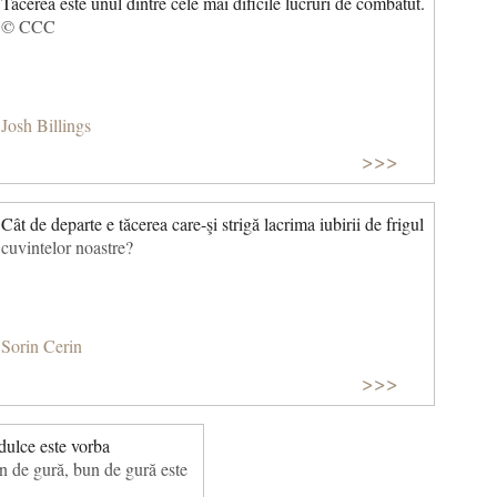
Tacerea este unul dintre cele mai dificile lucruri de combatut.
© CCC
Josh Billings
>>>
Cât de departe e tăcerea care-şi strigă lacrima iubirii de frigul
cuvintelor noastre?
Sorin Cerin
>>>
dulce este vorba
 de gură, bun de gură este