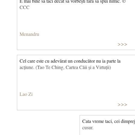
E mai bine să taci decât să vorbești fără să spui nimic. ©
CCC
Menandru
>>>
Cel care este cu adevărat un conducător nu ia parte la
acțiune. (Tao Te Ching, Cartea Căii și a Virtuții)
Lao Zi
>>>
Cata vreme taci, cei dimprej
cusur.