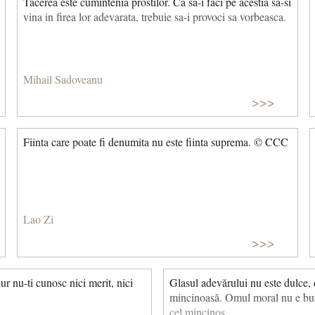
Tacerea este cumintenia prostilor. Ca sa-i faci pe acestia sa-si
vina in firea lor adevarata, trebuie sa-i provoci sa vorbeasca.
Mihail Sadoveanu
>>>
Fiinta care poate fi denumita nu este fiinta suprema. © CCC
Lao Zi
>>>
ur nu-ti cunosc nici merit, nici
Glasul adevărului nu este dulce, 
mincinoasă. Omul moral nu e bun
cel mincinos.