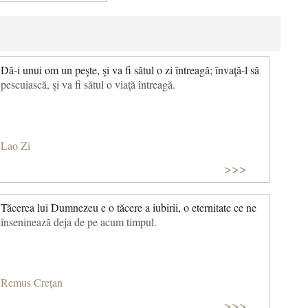
Dă-i unui om un peşte, şi va fi sătul o zi întreagă; învaţă-l să
pescuiască, şi va fi sătul o viaţă întreagă.
Lao Zi
>>>
Tăcerea lui Dumnezeu e o tăcere a iubirii, o eternitate ce ne
înseninează deja de pe acum timpul.
Remus Crețan
>>>