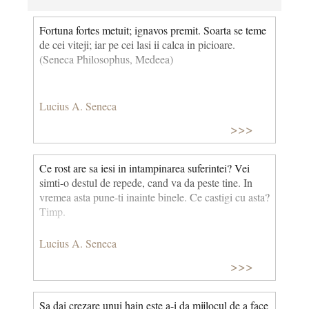
Fortuna fortes metuit; ignavos premit. Soarta se teme
de cei viteji; iar pe cei lasi ii calca in picioare.
(Seneca Philosophus, Medeea)
Lucius A. Seneca
>>>
Ce rost are sa iesi in intampinarea suferintei? Vei
simti-o destul de repede, cand va da peste tine. In
vremea asta pune-ti inainte binele. Ce castigi cu asta?
Timp.
Lucius A. Seneca
>>>
Sa dai crezare unui hain este a-i da mijlocul de a face