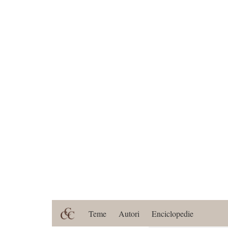
Teme
Autori
Enciclopedie