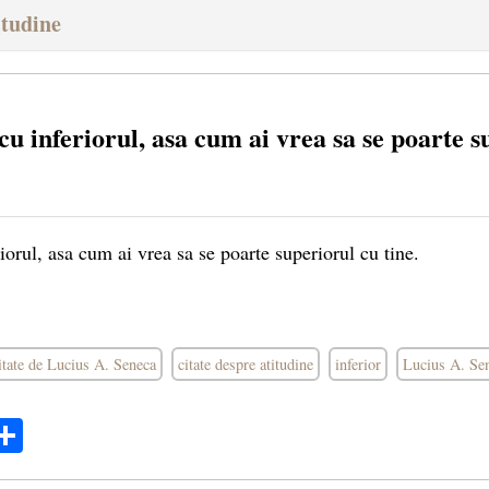
itudine
 cu inferiorul, asa cum ai vrea sa se poarte 
riorul, asa cum ai vrea sa se poarte superiorul cu tine.
itate de Lucius A. Seneca
citate despre atitudine
inferior
Lucius A. Se
ok
ter
mail
Share