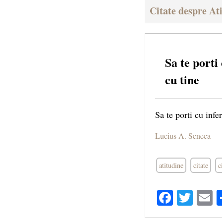
Citate despre At
Sa te porti
cu tine
Sa te porti cu infe
Lucius A. Seneca
atitudine
citate
c
Facebo
Twit
E