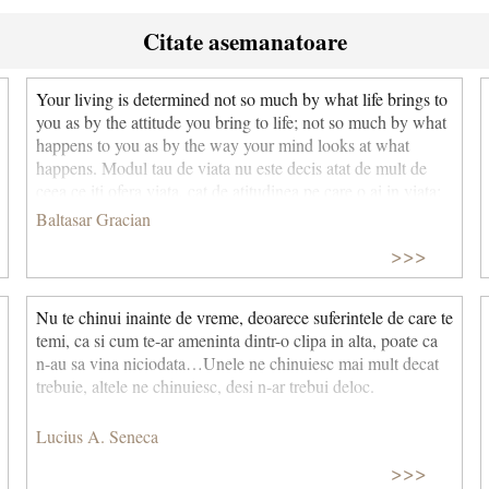
Citate asemanatoare
Your living is determined not so much by what life brings to
you as by the attitude you bring to life; not so much by what
happens to you as by the way your mind looks at what
happens. Modul tau de viata nu este decis atat de mult de
ceea ce iti ofera viata, cat de atitudinea pe care o ai in viata;
nu atat de mult de ceea ce ti se intampla, cat de modul in
Baltasar Gracian
care mintea ta analizeaza ceea ce se intampla. John Homer
>>>
Miller
Nu te chinui inainte de vreme, deoarece suferintele de care te
temi, ca si cum te-ar ameninta dintr-o clipa in alta, poate ca
n-au sa vina niciodata…Unele ne chinuiesc mai mult decat
trebuie, altele ne chinuiesc, desi n-ar trebui deloc.
Lucius A. Seneca
>>>