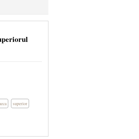
superiorul
neca
superior