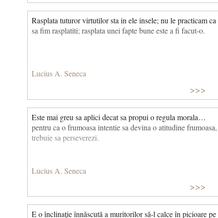
Rasplata tuturor virtutilor sta in ele insele; nu le practicam ca
sa fim rasplatiti; rasplata unei fapte bune este a fi facut-o.
Lucius A. Seneca
>>>
Este mai greu sa aplici decat sa propui o regula morala…
pentru ca o frumoasa intentie sa devina o atitudine frumoasa,
trebuie sa perseverezi.
Lucius A. Seneca
>>>
E o înclinaţie înnăscută a muritorilor să-l calce în picioare pe