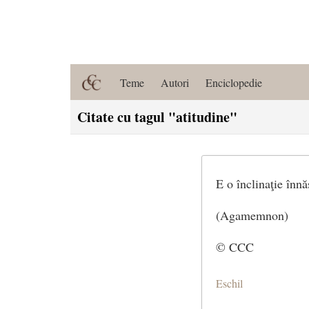
Teme
Autori
Enciclopedie
Citate cu tagul "atitudine"
E o înclinaţie înnă
(Agamemnon)
© CCC
Eschil