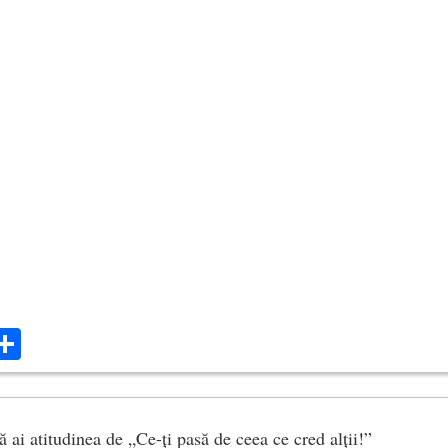
ok
ter
mail
Share
ă ai atitudinea de „Ce-ți pasă de ceea ce cred alții!”