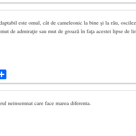
aptabil este omul, cât de cameleonic la bine şi la rău, oscilez
 mut de admiraţie sau mut de groază în faţa acestei lipse de li
ok
ter
mail
Share
crul neinsemnat care face marea diferenta.