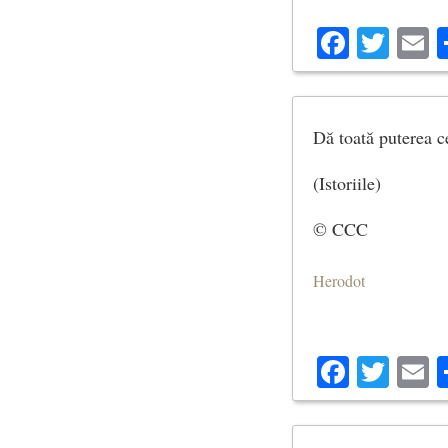
Facebo
Twit
E
Dă toată puterea c
(Istoriile)
© CCC
Herodot
Facebo
Twit
E