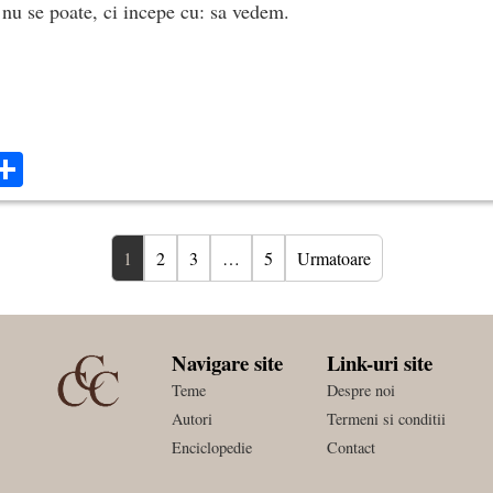
 nu se poate, ci incepe cu: sa vedem.
ok
ter
mail
Share
1
2
3
…
5
Urmatoare
Navigare site
Link-uri site
Teme
Despre noi
Autori
Termeni si conditii
Enciclopedie
Contact