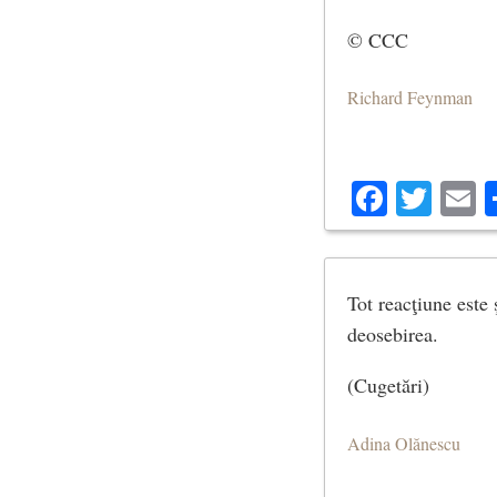
© CCC
Richard Feynman
Facebo
Twit
E
Tot reacţiune este 
deosebirea.
(Cugetări)
Adina Olănescu