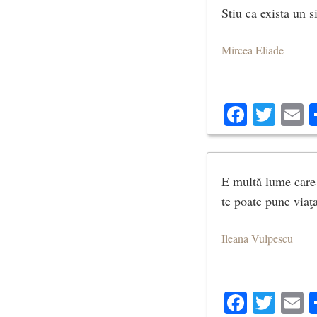
Stiu ca exista un s
Mircea Eliade
Facebo
Twit
E
E multă lume care 
te poate pune viaţa
Ileana Vulpescu
Facebo
Twit
E