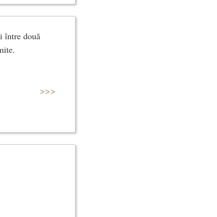
i între două
mite.
>>>