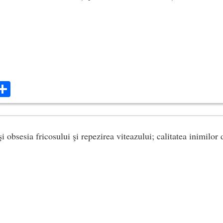
ok
ter
mail
Share
şi obsesia fricosului şi repezirea viteazului; calitatea inimilor