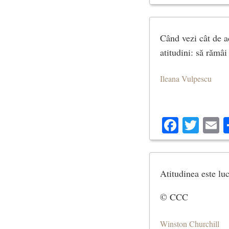
Când vezi cât de ad
atitudini: să rămâi
Ileana Vulpescu
Facebo
Twit
E
Atitudinea este lu
© CCC
Winston Churchill