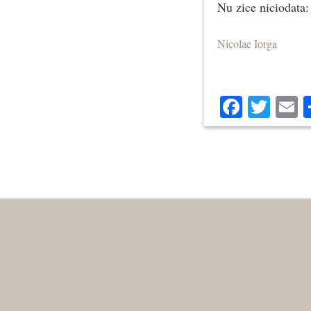
Nu zice niciodata:
Nicolae Iorga
Facebo
Twit
E