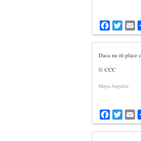
Facebo
Twit
E
Daca nu iti place 
© CCC
Maya Angelou
Facebo
Twit
E