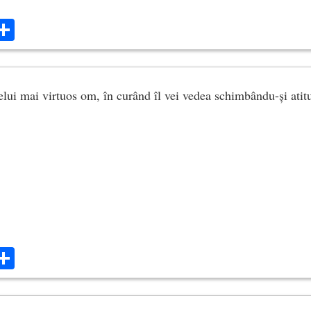
ok
ter
mail
Share
elui mai virtuos om, în curând îl vei vedea schimbându-și atit
ok
ter
mail
Share