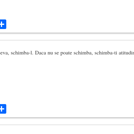
ok
ter
mail
Share
ceva, schimba-l. Daca nu se poate schimba, schimba-ti atitudi
ok
ter
mail
Share