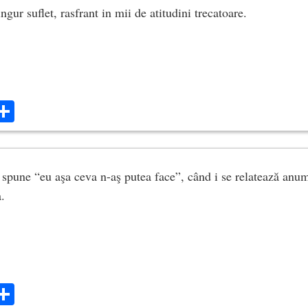
ingur suflet, rasfrant in mii de atitudini trecatoare.
ok
ter
mail
Share
spune “eu aşa ceva n-aş putea face”, când i se relatează anumit
.
ok
ter
mail
Share