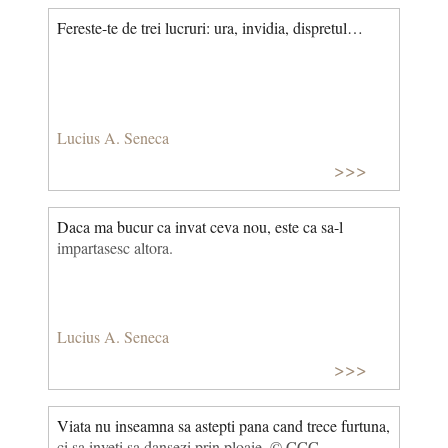
Fereste-te de trei lucruri: ura, invidia, dispretul…
Lucius A. Seneca
>>>
Daca ma bucur ca invat ceva nou, este ca sa-l
impartasesc altora.
Lucius A. Seneca
>>>
Viata nu inseamna sa astepti pana cand trece furtuna,
ci sa inveti sa dansezi prin ploaie. © CCC