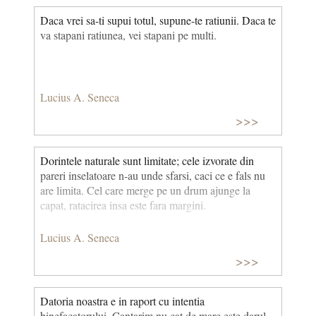
Daca vrei sa-ti supui totul, supune-te ratiunii. Daca te
va stapani ratiunea, vei stapani pe multi.
Lucius A. Seneca
>>>
Dorintele naturale sunt limitate; cele izvorate din
pareri inselatoare n-au unde sfarsi, caci ce e fals nu
are limita. Cel care merge pe un drum ajunge la
capat, ratacirea insa este fara margini.
Lucius A. Seneca
>>>
Datoria noastra e in raport cu intentia
binefacatorului. Cantarim nu cat de mare este darul,