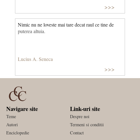
>>>
Nimic nu ne loveste mai tare decat raul ce tine de
puterea altuia.
Lucius A. Seneca
>>>
Navigare site
Link-uri site
Teme
Despre noi
Autori
Termeni si conditii
Enciclopedie
Contact