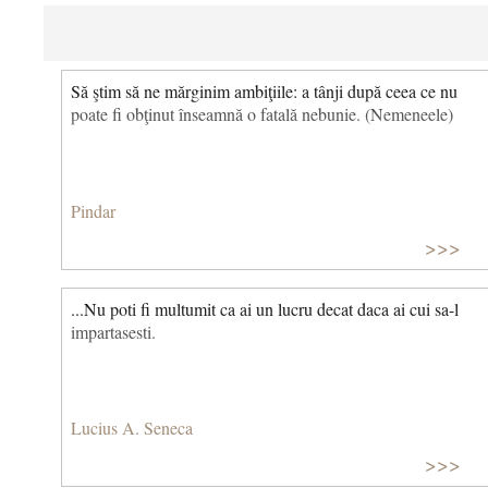
Să ştim să ne mărginim ambiţiile: a tânji după ceea ce nu
poate fi obţinut înseamnă o fatală nebunie. (Nemeneele)
Pindar
>>>
...Nu poti fi multumit ca ai un lucru decat daca ai cui sa-l
impartasesti.
Lucius A. Seneca
>>>