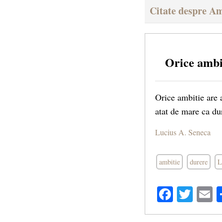
Citate despre Am
Orice ambi
Orice ambitie are 
atat de mare ca du
Lucius A. Seneca
ambitie
durere
L
Facebo
Twit
E