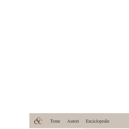
Teme
Autori
Enciclopedie