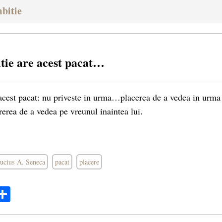
bitie
tie are acest pacat…
acest pacat: nu priveste in urma…placerea de a vedea in urma l
rerea de a vedea pe vreunul inaintea lui.
ucius A. Seneca
pacat
placere
ok
ter
mail
Share