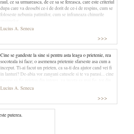
raul, ce sa urmareasca, de ce sa se fereasca, care este criteriul
dupa care va deosebi ce-i de dorit de ce-i de respins, cum se
foloseste nebunia patimilor, cum se infraneaza chinurile
spaimelor.
Lucius A. Seneca
>>>
Cine se gandeste la sine si pentru asta leaga o prietenie, rea
socoteala isi face; o asemenea prietenie sfarseste asa cum a
inceput. Ti-ai facut un prieten, ca sa-ti dea ajutor cand vei fi
in lanturi? De-abia vor zangani catusele si te va parasi... cine
incepe sa fie prieten din interes, va inceta sa mai fie, tot din
interes.
Lucius A. Seneca
>>>
este puterea.