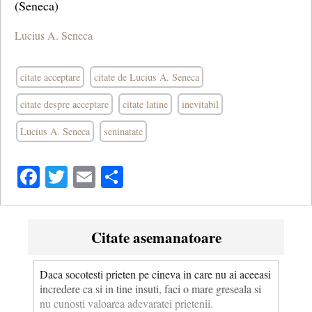
(Seneca)
Lucius A. Seneca
citate acceptare
citate de Lucius A. Seneca
citate despre acceptare
citate latine
inevitabil
Lucius A. Seneca
seninatate
Facebook
Twitter
Email
Share
Citate asemanatoare
Daca socotesti prieten pe cineva in care nu ai aceeasi
incredere ca si in tine insuti, faci o mare greseala si
nu cunosti valoarea adevaratei prietenii.