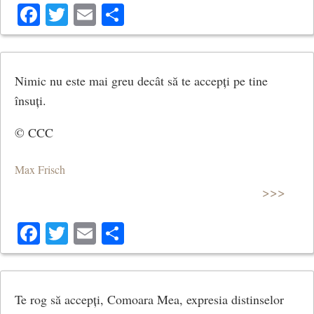
Facebook
Twitter
Email
Share
Nimic nu este mai greu decât să te accepți pe tine
însuți.
© CCC
Max Frisch
>>>
Facebook
Twitter
Email
Share
Te rog să accepți, Comoara Mea, expresia distinselor